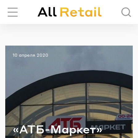
Вход
Регистрация
Опубликовано
10 апреля 2020
ЧЕРЕЗ СОЦИАЛЬНЫЕ СЕТИ
FACEBOOK
GOOGLE
ИЛИ
«АТБ-​Маркет»