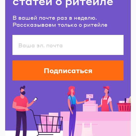
статей о ритейле
В вашей почте раз в неделю.
Рассказываем только о ритейле
Подписаться