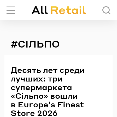
Вход
Регистрация
#СІЛЬПО
ЧЕРЕЗ СОЦИАЛЬНЫЕ СЕТИ
FACEBOOK
Десять лет среди
лучших: три
GOOGLE
супермаркета
«Сільпо» вошли
в Europeʼs Finest
ИЛИ
Store 2026