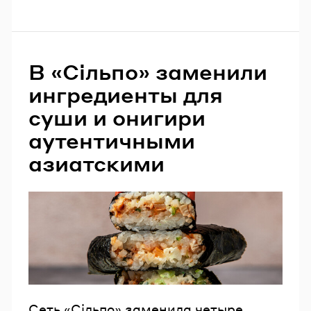
В «Сільпо» заменили
ингредиенты для
суши и онигири
аутентичными
азиатскими
Сеть «Сільпо» заменила четыре