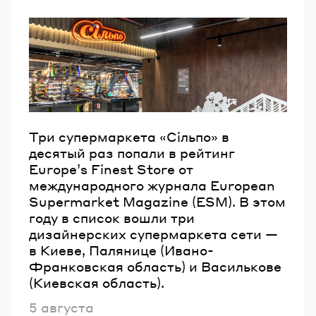
Email
Пароль
Забыли пароль?
Три супермаркета «Сільпо» в
десятый раз попали в рейтинг
ВОЙТИ
Europeʼs Finest Store от
международного журнала European
Supermarket Magazine (ESM). В этом
году в список вошли три
дизайнерских супермаркета сети —
в Киеве, Палянице (Ивано-
Франковская область) и Василькове
(Киевская область).
Опубликовано
5 августа