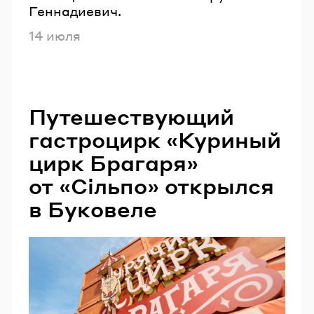
Геннадиевич.
Опубликовано
14 июля
Путешествующий
гастроцирк «Куриный
цирк Брагаря»
от «Сільпо» открылся
в Буковеле