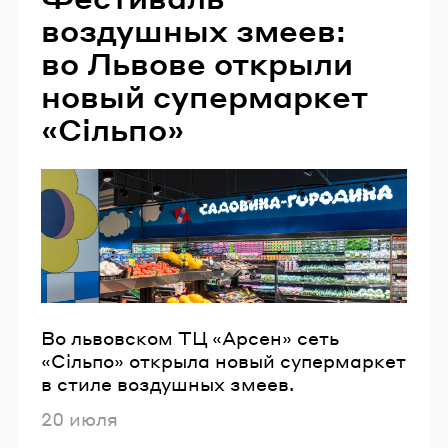
воздушных змеев:
во Львове открыли
новый супермаркет
«Сільпо»
Во львовском ТЦ «Арсен» сеть
«Сільпо» открыла новый супермаркет
в стиле воздушных змеев.
Опубликовано
20 июля