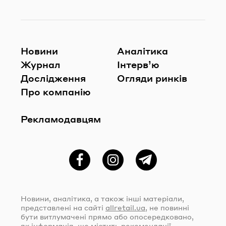
Новини
Аналітика
Журнал
Інтерв’ю
Дослідження
Огляди ринків
Про компанію
Рекламодавцям
Фейсбук
Instagram
Telegram
Новини, аналітика, а також інші матеріали,
представлені на сайті
allretail.ua
, не повинні
бути витлумачені прямо або опосередковано,
як інформація, що містить рекомендації