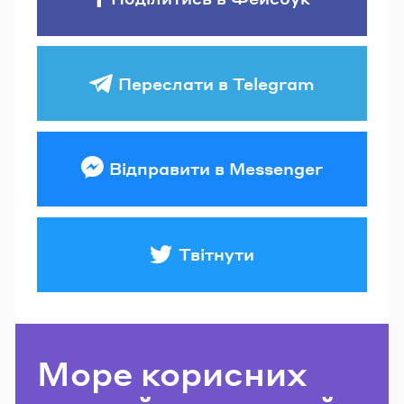
Переслати в Telegram
Відправити в Messenger
Твітнути
Море корисних