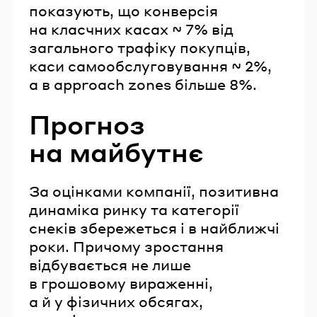
показують, що конверсія
на класчних касах ~ 7% від
загального трафіку покупців,
каси самообслуговування ~ 2%,
а в approach zones більше 8%.
Прогноз
на майбутнє
За оцінками компанії, позитивна
динаміка ринку та категорії
снеків збережеться і в найближчі
роки. Причому зростання
відбувається не лише
в грошовому вираженні,
а й у фізичних обсягах,