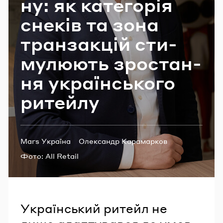
ну: як ка­те­го­рія
Email
сне­ків та зона
тран­за­кцій сти­
Пароль
му­лю­ють зро­ста­н­
ня укра­їн­сько­го
Забули пароль?
ри­тей­лу
УВІЙТИ
Теги:
Mars Україна
Олександр Карамарков
ринок снеків
Фото:
All Retail
Український ритейл не