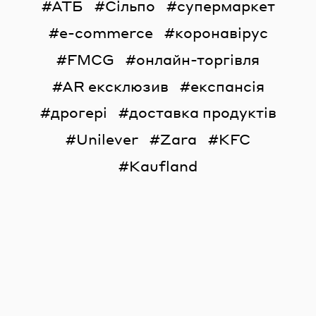
АТБ
Сільпо
супермаркет
e-commerce
коронавірус
FMCG
онлайн-торгівля
AR ексклюзив
експансія
дрогері
доставка продуктів
Unilever
Zara
KFC
Kaufland