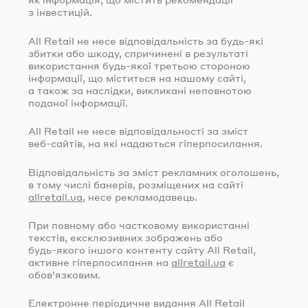
з інвестицій.
All Retail не несе відповідальність за
будь-які
збитки або шкоду, спричинені в результаті
використання
будь-якої
третьою стороною
інформації, що міститься на нашому сайті,
а також за наслідки, викликані неповнотою
поданої інформації.
All Retail не несе відповідальності за зміст
веб-сайтів
, на які надаються гіперпосилання.
Відповідальність за зміст рекламних оголошень,
в тому числі банерів, розміщених на сайті
allretail.ua
, несе рекламодавець.
При повному або частковому використанні
текстів, ексклюзивних зображень або
будь-якого
іншого контенту сайту All Retail,
активне гіперпосилання на
allretail.ua
є
обов’язковим.
Електронне періодичне видання All Retail