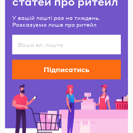
статей про ритейл
У вашій пошті раз на тиждень.
Розказуємо лише про ритейл
Підписатись