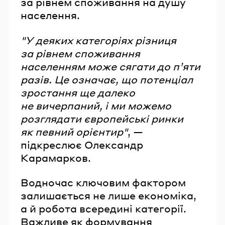
за рівнем споживання на душу
населення.
"У деяких категоріях різниця
за рівнем споживання
населенням може сягати до пʼяти
разів. Це означає, що потенціал
зростання ще далеко
не вичерпаний, і ми можемо
розглядати європейські ринки
як певний орієнтир"
, —
підкреслює Олександр
Карамарков.
Водночас ключовим фактором
залишається не лише економіка,
а й робота всередині категорії.
Важливе як формування