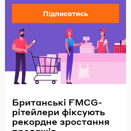
Підписатись
Читайте також
Британські FMCG-
рітейлери фіксують
рекордне зростання
продажів