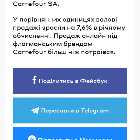
Carrefour SA.
У порівнянних одиницях валові
продажі зросли на 7,6% в річному
обчисленні. Продаж онлайн під
флагманським брендом
Carrefour більш ніж потроївся.
Поділитись в Фейсбук
Переслати в Telegram
Відправити в Messenger