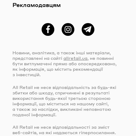
Рекламодавцям
Фейсбук
Instagram
Telegram
Новини, аналітика, а також інші матеріали,
представлені на сайті
allretail.ua
, не повинні
бути витлумачені прямо або опосередковано,
як інформація, що містить рекомендації
з інвестицій.
All Retail не несе відповідальність за
будь-які
збитки або шкоду, спричинені в результаті
використання
будь-якої
третьою стороною
інформації, що міститься на нашому сайті,
а також за наслідки, викликані неповнотою
поданої інформації.
All Retail не несе відповідальності за зміст
веб-сайтів
, на які надаються гіперпосилання.