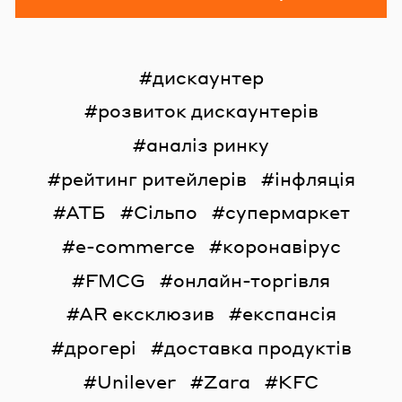
дискаунтер
розвиток дискаунтерів
аналіз ринку
рейтинг ритейлерів
інфляція
АТБ
Сільпо
супермаркет
e-commerce
коронавірус
FMCG
онлайн-торгівля
AR ексклюзив
експансія
дрогері
доставка продуктів
Unilever
Zara
KFC