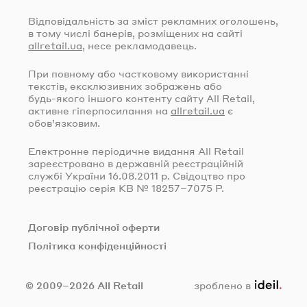
Відповідальність за зміст рекламних оголошень,
в тому числі банерів, розміщених на сайті
allretail.ua
, несе рекламодавець.
При повному або частковому використанні
текстів, ексклюзивних зображень або
будь-якого
іншого контенту сайту All Retail,
активне гіперпосилання на
allretail.ua
є
обов’язковим.
Електронне періодичне видання All Retail
зареєстровано в державній реєстраційній
службі України
16.08.2011
р. Свідоцтво про
реєстрацію серія КВ № 18257–7075 Р.
Договір публічної оферти
Політика конфіденційності
ideil.
© 2009–2026 All Retail
зроблено в