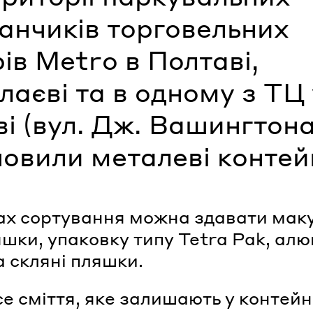
анчиків торговельних
ів Metro в Полтаві,
аєві та в одному з ТЦ 
і (вул. Дж. Вашингтона
новили металеві контей
ах сортування можна здавати маку
шки, упаковку типу Tetra Pak, алю
а скляні пляшки.
се сміття, яке залишають у контейн