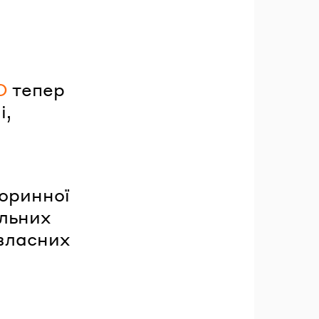
О
тепер
і,
торинної
ельних
 власних