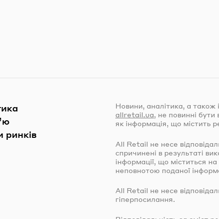
Новини, аналітика, а також 
тика
allretail.ua
, не повинні бут
’ю
як інформація, що містить р
 ринків
All Retail не несе відповіда
спричинені в результаті ви
інформації, що міститься на
неповнотою поданої інформа
All Retail не несе відповіда
гіперпосилання.