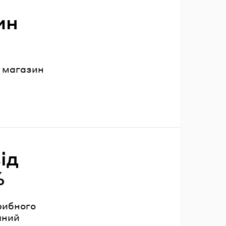
ин
 магазин
ід
%
рибного
чний