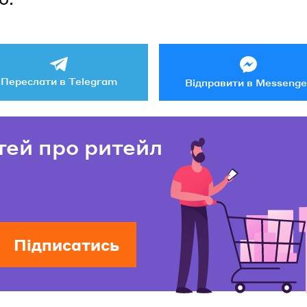
Переслати в Telegram
Відправити в Messenge
тей про ритейл
Підписатись