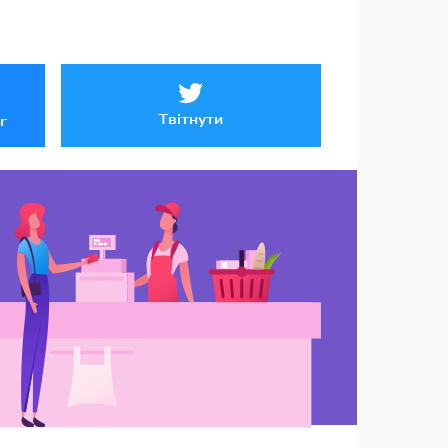
Твітнути
r