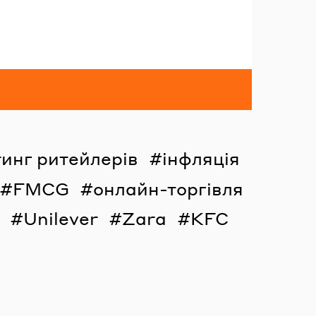
инг ритейлерів
інфляція
FMCG
онлайн-торгівля
Unilever
Zara
KFC