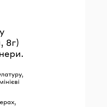
у
, 8г)
нери.
латуру,
мінієві
ерах,