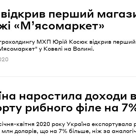
відкрив перший магаз
жі «М’ясомаркет»
грохолдингу МХП Юрій Косюк відкрив перший
ясомаркет" у Ковелі на Волині.
но
020
їна наростила доходи в
орту рибного філе на 7
ічня-квітня 2020 року Україна експортувала 
3 млн доларів, що на 7% більше, ніж за аналогі