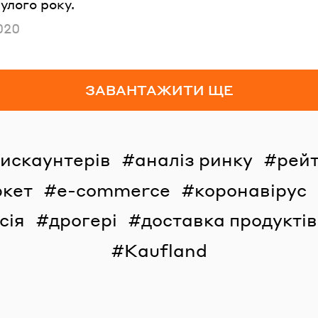
улого року.
но
020
ЗАВАНТАЖИТИ ЩЕ
дискаунтерів
аналіз ринку
рейт
ркет
e-commerce
коронавірус
сія
дрогері
доставка продуктів
Kaufland