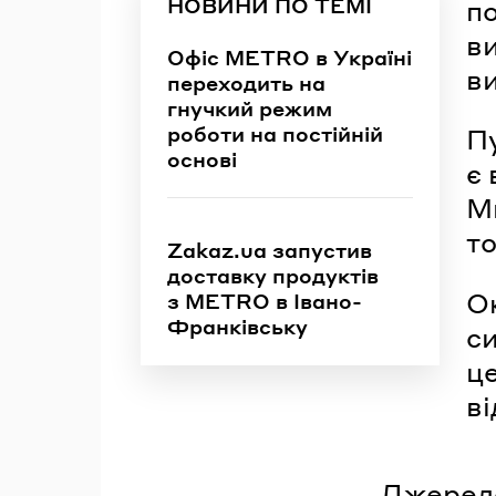
НОВИНИ ПО ТЕМІ
п
в
Офіс METRO в Україні
в
переходить на
гнучкий режим
роботи на постійній
П
основі
є 
Ми
т
Zakaz.ua запустив
доставку продуктів
Ок
з METRO в Івано-
Франківську
си
ц
ві
Джерел