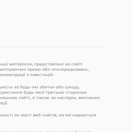
інші матеріали, представлені на сайті
и витлумачені прямо або опосередковано,
екомендації з інвестицій.
льність за
будь-які
збитки або шкоду,
користання
будь-якої
третьою стороною
 нашому сайті, а також за наслідки, викликані
ції.
льності за зміст
веб-сайтів
, на які надаються