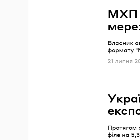
Читайте також
МХП 
мере
Власник а
формату "М
Опублікова
21 липня 2
Укра
експ
Протягом с
філе на 5,