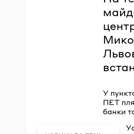
майд
центр
Микол
Львов
вста
У пункт
ПЕТ пля
банки т
У