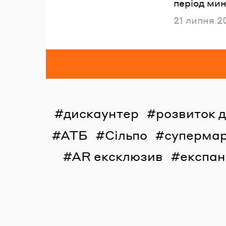
період мин
Опублікова
21 липня 2
дискаунтер
розвиток 
АТБ
Сільпо
суперма
AR ексклюзив
експан