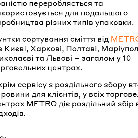
овністю переробляється та
икористовується для подальшого
иробництва різних типів упаковки.
унтки сортування сміття від
МЕТR
в Києві, Харкові, Полтаві, Маріупол
колаєві та Львові – загалом у 10
орговельних центрах.
рім сервісу з роздільного збору в
ровини для клієнтів, у всіх торгов
ентрах МЕТRО діє роздільний збір
дходів.
о: