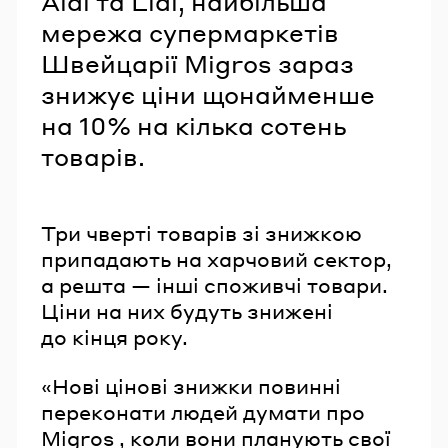
Aldi та Lidl, найбільша
мережа супермаркетів
Швейцарії Migros зараз
знижує ціни щонайменше
на 10% на кілька сотень
товарів.
Три чверті товарів зі знижкою
припадають на харчовий сектор,
а решта — інші споживчі товари.
Ціни на них будуть знижені
до кінця року.
«Нові цінові знижки повинні
переконати людей думати про
Migros , коли вони планують свої