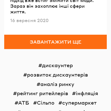
підхід вже встиг змінити світ моди.
Зараз він захоплює інші сфери
життя.
Опубліковано
16 вересня 2020
ЗАВАНТАЖИТИ ЩЕ
дискаунтер
розвиток дискаунтерів
аналіз ринку
рейтинг ритейлерів
інфляція
АТБ
Сільпо
супермаркет