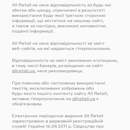
All Retail не несе відповідальність за
будь-які
збитки або шкоду, спричинені в результаті
використання
будь-якої
третьою стороною
інформації, що міститься на нашому сайті,
а також за наслідки, викликані неповнотою
поданої інформації.
All Retail не несе відповідальності за зміст
веб-сайтів
, на які надаються гіперпосилання.
Відповідальність за зміст рекламних оголошень,
в тому числі банерів, розміщених на сайті
allretail.ua
, несе рекламодавець.
При повному або частковому використанні
текстів, ексклюзивних зображень або
будь-якого
іншого контенту сайту All Retail,
активне гіперпосилання на
allretail.ua
є
обов’язковим.
Електронне періодичне видання All Retail
зареєстровано в державній реєстраційній
службі України
16.08.2011
р. Свідоцтво про