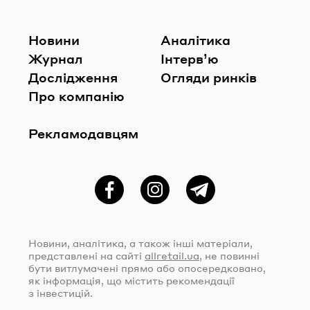
Новини
Аналітика
Журнал
Інтерв’ю
Дослідження
Огляди ринків
Про компанію
Рекламодавцям
Фейсбук
Instagram
Telegram
Новини, аналітика, а також інші матеріали,
представлені на сайті
allretail.ua
, не повинні
бути витлумачені прямо або опосередковано,
як інформація, що містить рекомендації
з інвестицій.