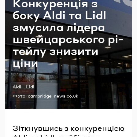
Кон­ку­рен­ція з
Email
боку Aldi та Lidl
зму­си­ла лі­де­ра
Пароль
швей­цар­сько­го рі­
тей­лу зни­зи­ти
Забули пароль?
ціни
УВІЙТИ
Теги:
Aldi
Lidl
Фото:
cambridge-news.co.uk
Зіткнувшись з конкуренцією