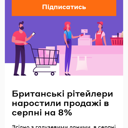
Підписатись
Читайте також
Британські рітейлери
наростили продажі в
серпні на 8%
Згідно з галузевими даними, в серпні