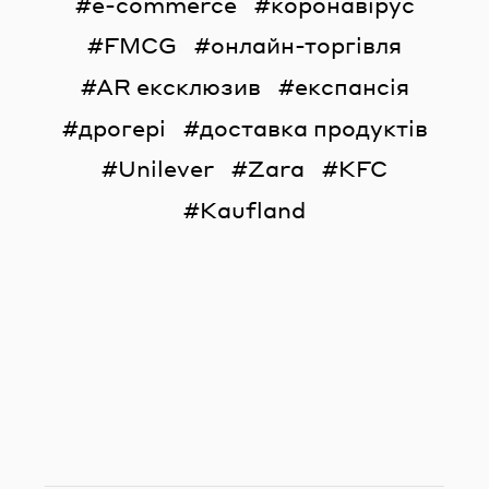
e-commerce
коронавірус
FMCG
онлайн-торгівля
AR ексклюзив
експансія
дрогері
доставка продуктів
Unilever
Zara
KFC
Kaufland