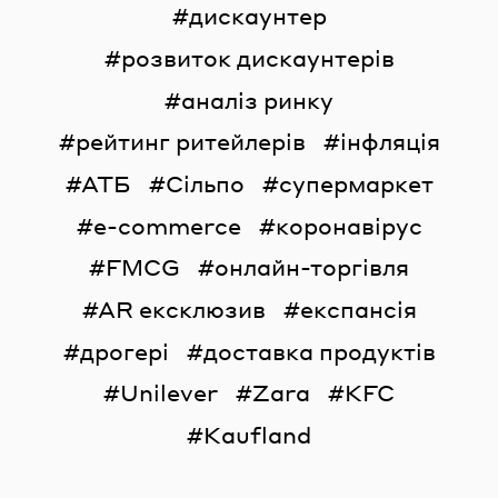
дискаунтер
розвиток дискаунтерів
аналіз ринку
рейтинг ритейлерів
інфляція
АТБ
Сільпо
супермаркет
e-commerce
коронавірус
FMCG
онлайн-торгівля
AR ексклюзив
експансія
дрогері
доставка продуктів
Unilever
Zara
KFC
Kaufland