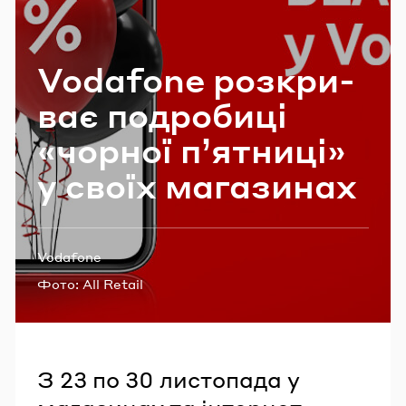
Email
Vodafone роз­кри­
Пароль
ває по­дро­би­ці
«чор­ної п’я­тни­ці»
Забули пароль?
у своїх ма­га­зи­нах
УВІЙТИ
Теги:
Vodafone
Фото:
All Retail
З 23 по 30 листопада у