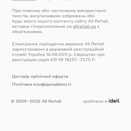
При повному або частковому використанні
текстів, ексклюзивних зображень або
будь-якого
іншого контенту сайту All Retail,
активне гіперпосилання на
allretail.ua
є
обов’язковим.
Електронне періодичне видання All Retail
зареєстровано в державній реєстраційній
службі України
16.08.2011
р. Свідоцтво про
реєстрацію серія КВ № 18257–7075 Р.
Договір публічної оферти
Політика конфіденційності
ideil.
© 2009–2026 All Retail
зроблено в