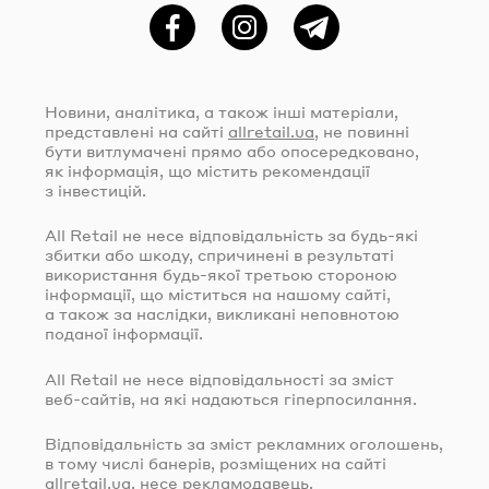
Фейсбук
Instagram
Telegram
Новини, аналітика, а також інші матеріали,
представлені на сайті
allretail.ua
, не повинні
бути витлумачені прямо або опосередковано,
як інформація, що містить рекомендації
з інвестицій.
All Retail не несе відповідальність за
будь-які
збитки або шкоду, спричинені в результаті
використання
будь-якої
третьою стороною
інформації, що міститься на нашому сайті,
а також за наслідки, викликані неповнотою
поданої інформації.
All Retail не несе відповідальності за зміст
веб-сайтів
, на які надаються гіперпосилання.
Відповідальність за зміст рекламних оголошень,
в тому числі банерів, розміщених на сайті
allretail.ua
, несе рекламодавець.