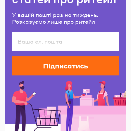
У вашій пошті раз на тиждень.
Розказуємо лише про ритейл
Підписатись