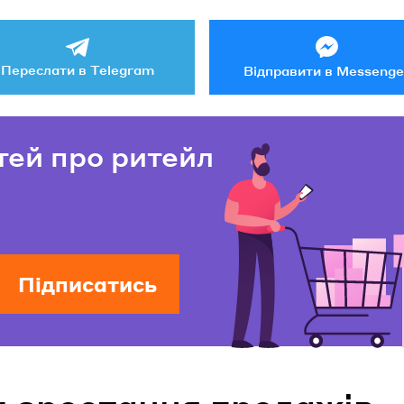
Переслати в Telegram
Відправити в Messenge
тей про ритейл
Підписатись