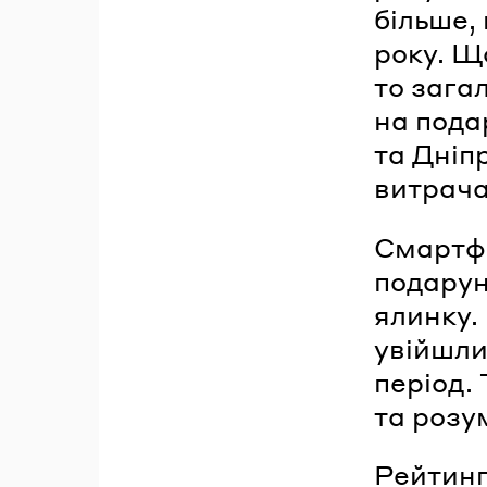
більше,
року. Щ
то зага
на пода
та Дніп
витрача
Смартф
подарун
ялинку.
увійшли
період.
та розу
Рейтинг