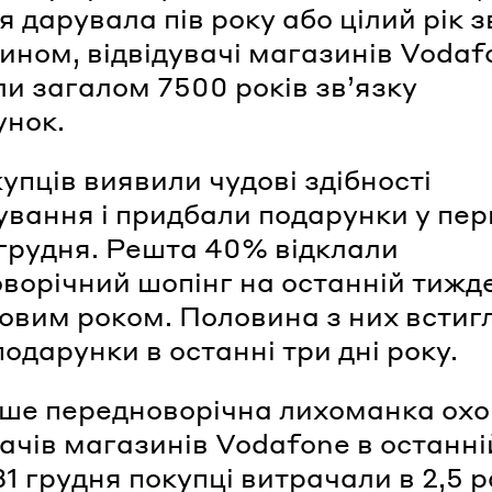
 дарувала пів року або цілий рік з
ином, відвідувачі магазинів Vodaf
и загалом 7500 років зв’язку
унок.
упців виявили чудові здібності
ування і придбали подарунки у пер
 грудня. Решта 40% відклали
ворічний шопінг на останній тижд
овим роком. Половина з них встиг
подарунки в останні три дні року.
ше передноворічна лихоманка ох
вачів магазинів Vodafone в останні
31 грудня покупці витрачали в 2,5 