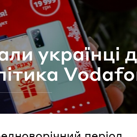
ароль
Забули паро
­ли укра­їн­ці 
УВІЙТИ
лі­ти­ка Vodaf
редноворічний період