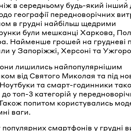
 ніж в середньому будь-який інший
одо географії передноворічних вит
лом в грудні найбільш щедрими
рунки були мешканці Харкова, По
ра. Найменше грошей на грудневі 
ли у Запоріжжі, Херсоні та Ужгоро
они лишились найпопулярнішим
ком від Святого Миколая та під но
 Ноутбуки та смарт-годинники так
 до топ-3 категорій у передноворі
 Також попитом користувались мо
мні ваги.
 популярних смартфонів у грудні 