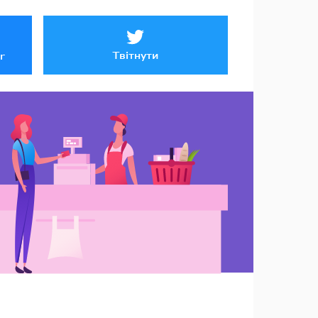
Твітнути
r