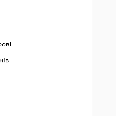
рові
нів
,