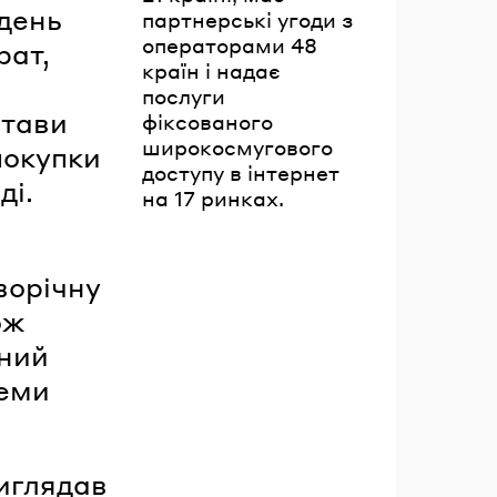
 день
партнерські угоди з
операторами 48
рат,
країн і надає
послуги
лтави
фіксованого
широкосмугового
покупки
доступу в інтернет
ді.
на 17 ринках.
ворічну
ож
чний
деми
виглядав