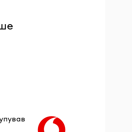
ьше
купував