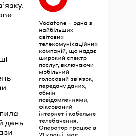
в’язку.
one
Vodafone – одна з
найбільших
світових
телекомунікаційних
компаній, що надає
широкий спектр
ші
послуг, включаючи
мобільний
ень
голосовий зв'язок,
передачу даних,
ли
обмін
повідомленнями,
фіксований
опила
інтернет і кабельне
телебачення.
й день
Оператор працює в
рази
21 країні, має