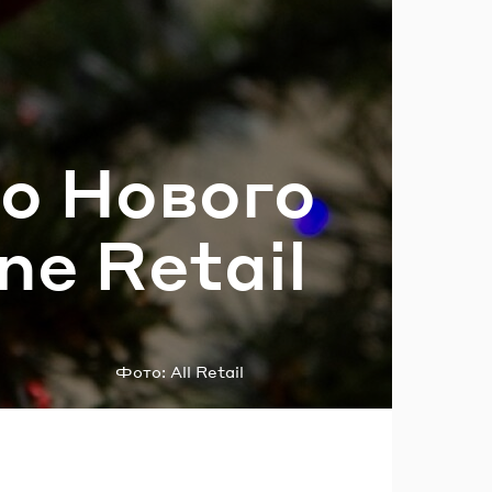
ль?
до Но­во­го
one Retail
Фото:
All Retail