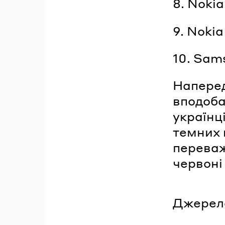
8. Nokia
9. Nokia
10. Sam
Наперед
вподоба
українц
темних 
переваж
червоні 
Джерел