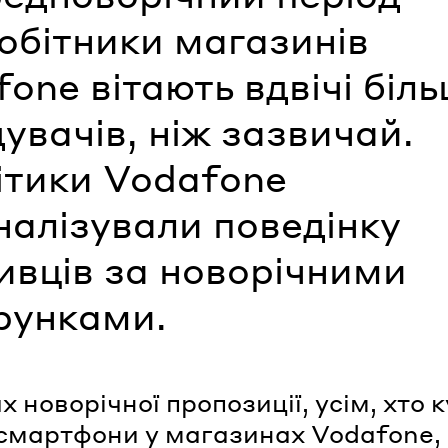
обітники магазинів
one вітають вдвічі біл
дувачів, ніж зазвичай.
ітики Vodafone
налізували поведінку
ивців за новорічними
рунками.
х новорічної пропозиції, усім, хто 
 смартфони у магазинах Vodafone,