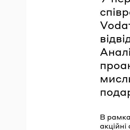
співр
Vodaf
відві
Анал
проа
мисл
пода
В рамка
акційні