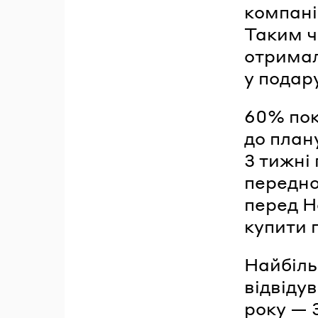
компанія
Таким ч
отримал
у подар
60% пок
до план
3 тижні
передно
перед Н
купити 
Найбіль
відвіду
року — 