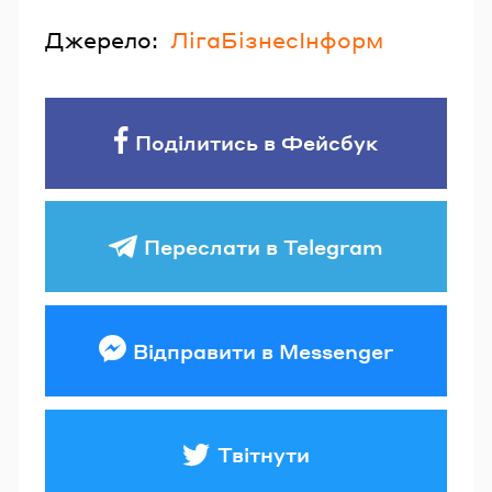
Джерело:
ЛігаБізнесІнформ
Поділитись в Фейсбук
Переслати в Telegram
Відправити в Messenger
Твітнути