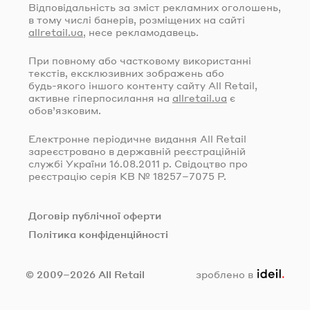
Відповідальність за зміст рекламних оголошень,
в тому числі банерів, розміщених на сайті
allretail.ua
, несе рекламодавець.
При повному або частковому використанні
текстів, ексклюзивних зображень або
будь-якого
іншого контенту сайту All Retail,
активне гіперпосилання на
allretail.ua
є
обов’язковим.
Електронне періодичне видання All Retail
зареєстровано в державній реєстраційній
службі України
16.08.2011
р. Свідоцтво про
реєстрацію серія КВ № 18257–7075 Р.
Договір публічної оферти
Політика конфіденційності
ideil.
© 2009–2026 All Retail
зроблено в