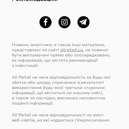
Фейсбук
Instagram
Telegram
Новини, аналітика, а також інші матеріали,
представлені на сайті
allretail.ua
, не повинні
бути витлумачені прямо або опосередковано,
як інформація, що містить рекомендації
з інвестицій.
All Retail не несе відповідальність за
будь-які
збитки або шкоду, спричинені в результаті
використання
будь-якої
третьою стороною
інформації, що міститься на нашому сайті,
а також за наслідки, викликані неповнотою
поданої інформації.
All Retail не несе відповідальності за зміст
веб-сайтів
, на які надаються гіперпосилання.