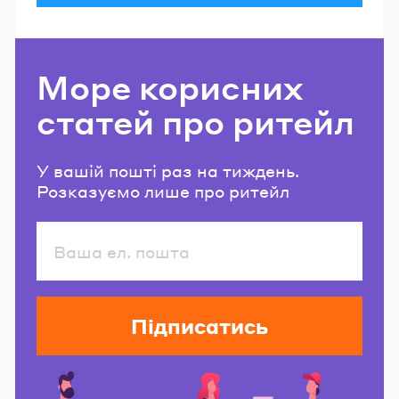
Море корисних
статей про ритейл
У вашій пошті раз на тиждень.
Розказуємо лише про ритейл
Підписатись