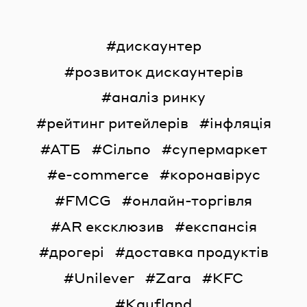
дискаунтер
розвиток дискаунтерів
аналіз ринку
рейтинг ритейлерів
інфляція
АТБ
Сільпо
супермаркет
e-commerce
коронавірус
FMCG
онлайн-торгівля
AR ексклюзив
експансія
дрогері
доставка продуктів
Unilever
Zara
KFC
Kaufland