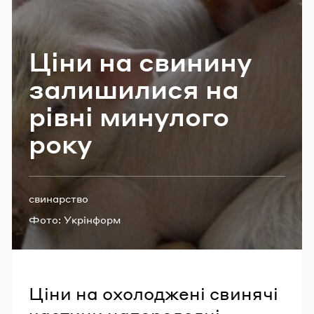
Email
Ціни на сви­ни­ну
Пароль
за­ли­ши­ли­ся на
рівні ми­ну­ло­го
Забули пароль?
року
УВІЙТИ
Теги:
свинарство
Фото:
Укрінформ
Ціни на охолоджені свинячі