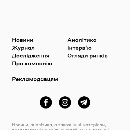
Новини
Аналітика
Журнал
Інтерв’ю
Дослідження
Огляди ринків
Про компанію
Рекламодавцям
Фейсбук
Instagram
Telegram
Новини, аналітика, а також інші матеріали,
представлені на сайті
allretail.ua
, не повинні