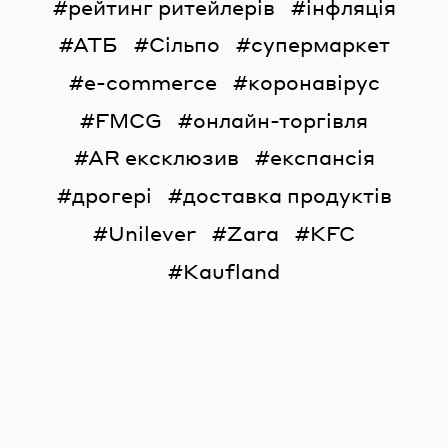
рейтинг ритейлерів
інфляція
АТБ
Сільпо
супермаркет
e-commerce
коронавірус
FMCG
онлайн-торгівля
AR ексклюзив
експансія
дрогері
доставка продуктів
Unilever
Zara
KFC
Kaufland