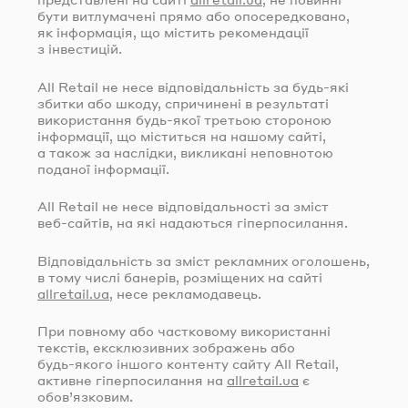
бути витлумачені прямо або опосередковано,
як інформація, що містить рекомендації
з інвестицій.
All Retail не несе відповідальність за
будь-які
збитки або шкоду, спричинені в результаті
використання
будь-якої
третьою стороною
інформації, що міститься на нашому сайті,
а також за наслідки, викликані неповнотою
поданої інформації.
All Retail не несе відповідальності за зміст
веб-сайтів
, на які надаються гіперпосилання.
Відповідальність за зміст рекламних оголошень,
в тому числі банерів, розміщених на сайті
allretail.ua
, несе рекламодавець.
При повному або частковому використанні
текстів, ексклюзивних зображень або
будь-якого
іншого контенту сайту All Retail,
активне гіперпосилання на
allretail.ua
є
обов’язковим.