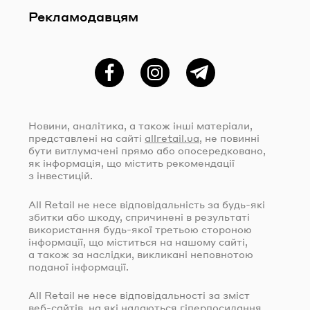
Рекламодавцям
Фейсбук
Instagram
Telegram
Новини, аналітика, а також інші матеріали,
представлені на сайті
allretail.ua
, не повинні
бути витлумачені прямо або опосередковано,
як інформація, що містить рекомендації
з інвестицій.
All Retail не несе відповідальність за
будь-які
збитки або шкоду, спричинені в результаті
використання
будь-якої
третьою стороною
інформації, що міститься на нашому сайті,
а також за наслідки, викликані неповнотою
поданої інформації.
All Retail не несе відповідальності за зміст
веб-сайтів
, на які надаються гіперпосилання.