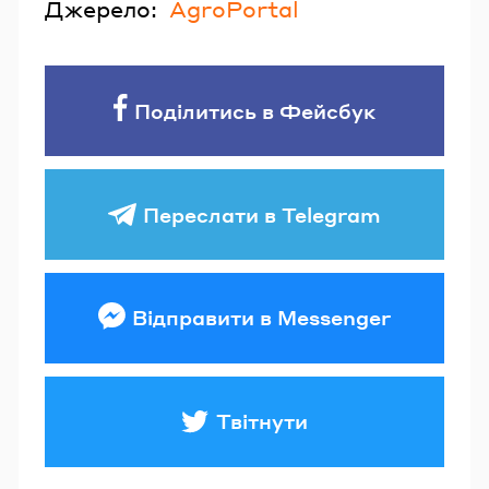
Джерело:
AgroPortal
Поділитись в Фейсбук
Переслати в Telegram
Відправити в Messenger
Твітнути