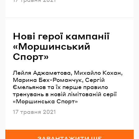
Нові герої кампанії
«Моршинський
Спорт»
Лейля Аджаметова, Михайло Кохан,
Марина Бех-Романчук, Сергій
Ємельянов та їх перше правило
тренувань в новій лімітованій серії
«Моршинська Спорт»
Опубліковано
17 травня 2021
ЗАВАНТАЖИТИ ЩЕ