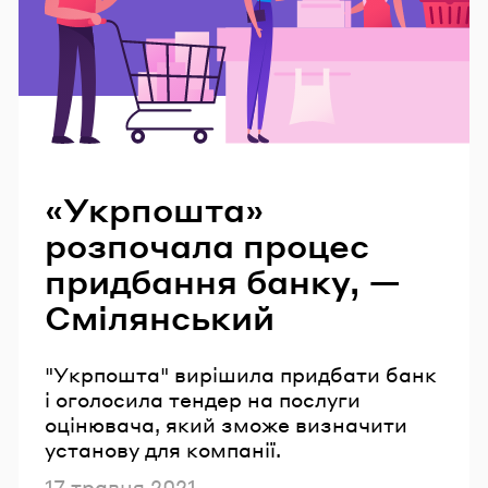
Читайте також
«Укрпошта»
розпочала процес
придбання банку, —
Смілянський
"Укрпошта" вирішила придбати банк
і оголосила тендер на послуги
оцінювача, який зможе визначити
установу для компанії.
Опубліковано
17 травня 2021