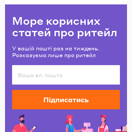
Море корисних
статей про ритейл
У вашій пошті раз на тиждень.
Розказуємо лише про ритейл
Підписатись