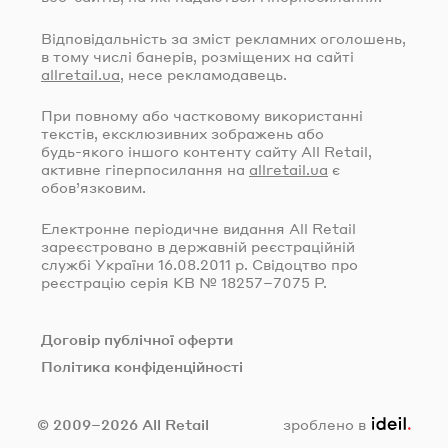
Відповідальність за зміст рекламних оголошень,
в тому числі банерів, розміщених на сайті
allretail.ua
, несе рекламодавець.
При повному або частковому використанні
текстів, ексклюзивних зображень або
будь-якого
іншого контенту сайту All Retail,
активне гіперпосилання на
allretail.ua
є
обов’язковим.
Електронне періодичне видання All Retail
зареєстровано в державній реєстраційній
службі України
16.08.2011
р. Свідоцтво про
реєстрацію серія КВ № 18257–7075 Р.
Договір публічної оферти
Політика конфіденційності
ideil.
© 2009–2026 All Retail
зроблено в