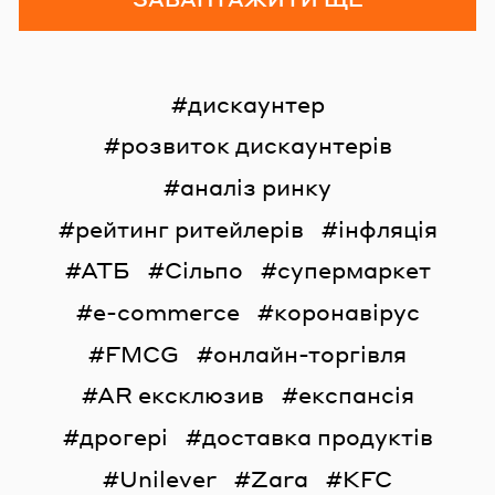
дискаунтер
розвиток дискаунтерів
аналіз ринку
рейтинг ритейлерів
інфляція
АТБ
Сільпо
супермаркет
e-commerce
коронавірус
FMCG
онлайн-торгівля
AR ексклюзив
експансія
дрогері
доставка продуктів
Unilever
Zara
KFC