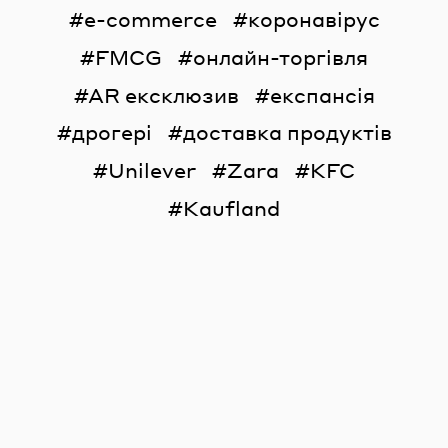
e-commerce
коронавірус
FMCG
онлайн-торгівля
AR ексклюзив
експансія
дрогері
доставка продуктів
Unilever
Zara
KFC
Kaufland