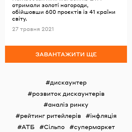
отримали золоті нагороди,
обійшовши 600 проєктів із 41 країни
світу.
Опубліковано
27 травня 2021
ЗАВАНТАЖИТИ ЩЕ
дискаунтер
розвиток дискаунтерів
аналіз ринку
рейтинг ритейлерів
інфляція
АТБ
Сільпо
супермаркет