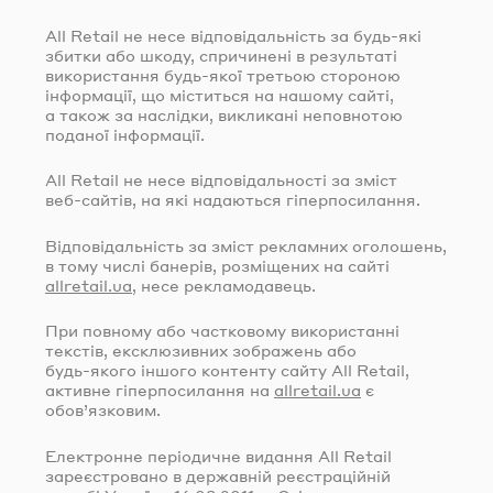
All Retail не несе відповідальність за
будь-які
збитки або шкоду, спричинені в результаті
використання
будь-якої
третьою стороною
інформації, що міститься на нашому сайті,
а також за наслідки, викликані неповнотою
поданої інформації.
All Retail не несе відповідальності за зміст
веб-сайтів
, на які надаються гіперпосилання.
Відповідальність за зміст рекламних оголошень,
в тому числі банерів, розміщених на сайті
allretail.ua
, несе рекламодавець.
При повному або частковому використанні
текстів, ексклюзивних зображень або
будь-якого
іншого контенту сайту All Retail,
активне гіперпосилання на
allretail.ua
є
обов’язковим.
Електронне періодичне видання All Retail
зареєстровано в державній реєстраційній