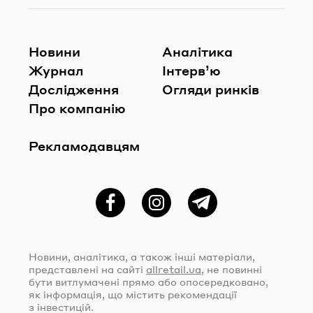
Новини
Аналітика
Журнал
Інтерв’ю
Дослідження
Огляди ринків
Про компанію
Рекламодавцям
Фейсбук
Instagram
Telegram
Новини, аналітика, а також інші матеріали,
представлені на сайті
allretail.ua
, не повинні
бути витлумачені прямо або опосередковано,
як інформація, що містить рекомендації
з інвестицій.