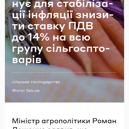
нує для ста­бі­лі­за­
Email
ції ін­фля­ції зни­зи­
ти став­ку ПДВ
Пароль
до 14% на всю
групу сіль­гос­пто­
Забули пароль?
ва­рів
УВІЙТИ
Теги:
сільське господарство
Фото:
tsn.ua
Міністр агрополітики Роман