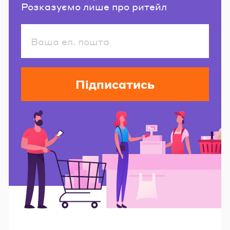
Розказуємо лише про ритейл
Підписатись
Читайте також