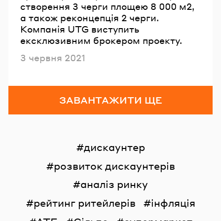
створення 3 черги площею 8 000 м2,
а також реконцепція 2 черги.
Компанія UTG виступить
ексклюзивним брокером проекту.
Опубліковано
3 червня 2021
ЗАВАНТАЖИТИ ЩЕ
дискаунтер
розвиток дискаунтерів
аналіз ринку
рейтинг ритейлерів
інфляція