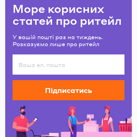
Море корисних
статей про ритейл
У вашій пошті раз на тиждень.
Розказуємо лише про ритейл
Підписатись