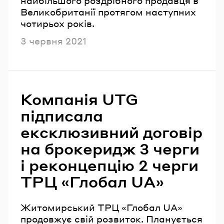
найбільшого роздрібного продавця в
Великобританії протягом наступних
чотирьох років.
Опубліковано
3 червня 2021
Компанія UTG
підписала
ексклюзивний договір
на брокеридж 3 черги
і реконцепцію 2 черги
ТРЦ «Глобал UA»
Житомирський ТРЦ «Глобал UA»
продовжує свій розвиток. Планується