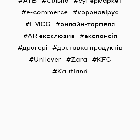
АТБ
Сільпо
супермаркет
e-commerce
коронавірус
FMCG
онлайн-торгівля
AR ексклюзив
експансія
дрогері
доставка продуктів
Unilever
Zara
KFC
Kaufland