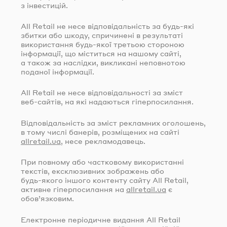
з інвестицій.
All Retail не несе відповідальність за
будь-які
збитки або шкоду, спричинені в результаті
використання
будь-якої
третьою стороною
інформації, що міститься на нашому сайті,
а також за наслідки, викликані неповнотою
поданої інформації.
All Retail не несе відповідальності за зміст
веб-сайтів
, на які надаються гіперпосилання.
Відповідальність за зміст рекламних оголошень,
в тому числі банерів, розміщених на сайті
allretail.ua
, несе рекламодавець.
При повному або частковому використанні
текстів, ексклюзивних зображень або
будь-якого
іншого контенту сайту All Retail,
активне гіперпосилання на
allretail.ua
є
обов’язковим.
Електронне періодичне видання All Retail