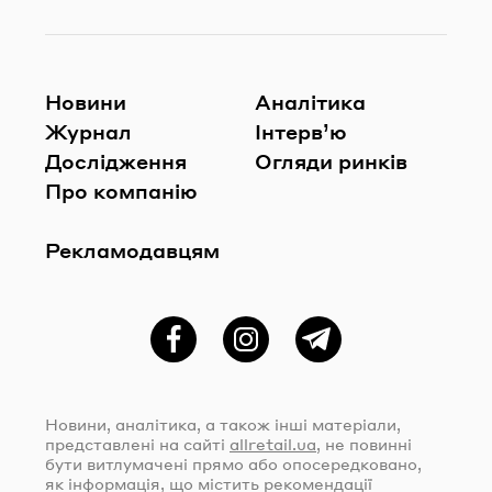
Новини
Аналітика
Журнал
Інтерв’ю
Дослідження
Огляди ринків
Про компанію
Рекламодавцям
Фейсбук
Instagram
Telegram
Новини, аналітика, а також інші матеріали,
представлені на сайті
allretail.ua
, не повинні
бути витлумачені прямо або опосередковано,
як інформація, що містить рекомендації