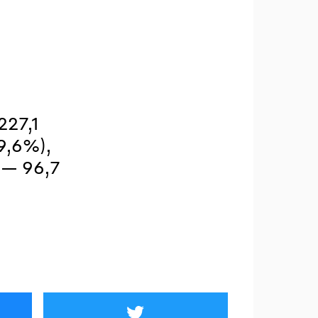
227,1
9,6%),
 — 96,7