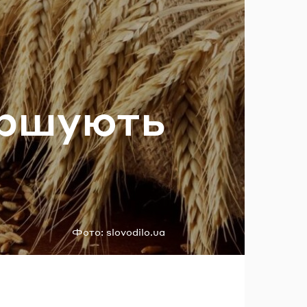
ль?
ер­шу­ють
Фото:
slovodilo.ua
і