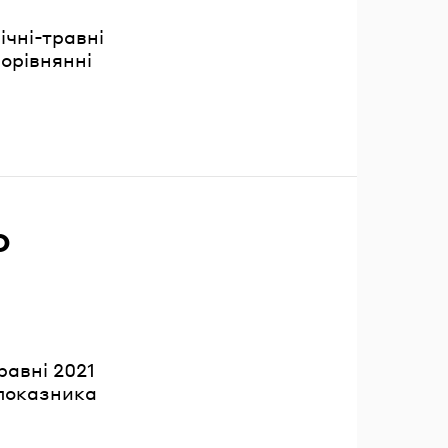
ічні-травні
орівнянні
о
равні 2021
 показника