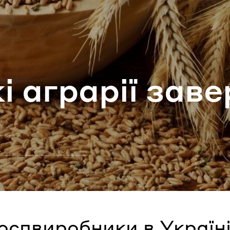
ароль
Забули паро
і агра­рії за­в
УВІЙТИ
оспвиробники в Україн