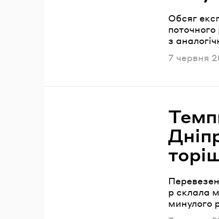
Обсяг експ
поточного 
з аналогіч
Опублікова
7 червня 2
Темп
Дніп
торі
Перевезенн
р склала м
минулого р