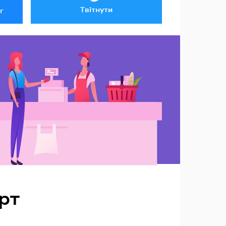
Твітнути
r
рт