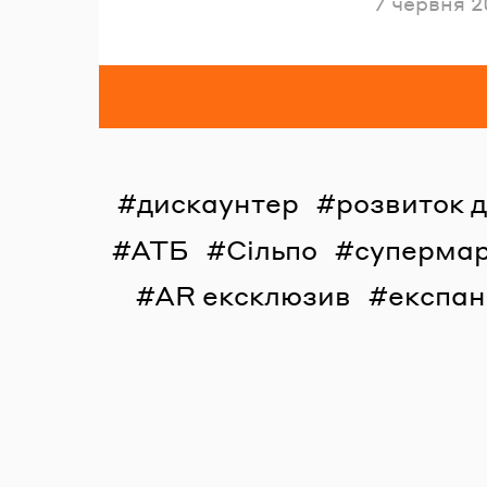
Опублікова
7 червня 2
дискаунтер
розвиток 
АТБ
Сільпо
суперма
AR ексклюзив
експан