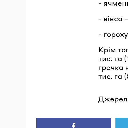
- ячмен
- вівса 
- гороху
Крім тог
тис. га 
гречка н
тис. га 
Джерел