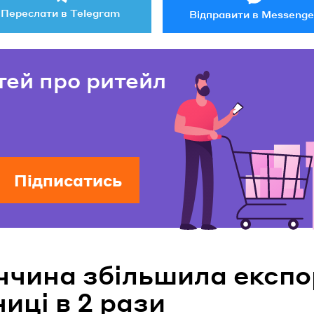
Переслати в Telegram
Відправити в Messenge
тей про ритейл
Підписатись
ччина збільшила експо
иці в 2 рази