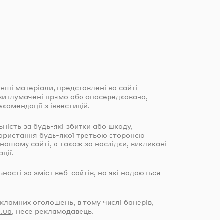
інші матеріали, представлені на сайті
и витлумачені прямо або опосередковано,
екомендації з інвестицій.
льність за
будь-які
збитки або шкоду,
користання
будь-якої
третьою стороною
 нашому сайті, а також за наслідки, викликані
ції.
льності за зміст
веб-сайтів
, на які надаються
екламних оголошень, в тому числі банерів,
l.ua
, несе рекламодавець.