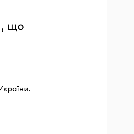
и, що
.
України.