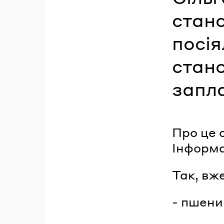
стано
посія
стано
запла
Про це 
Інформа
Так, вже
- пшениц