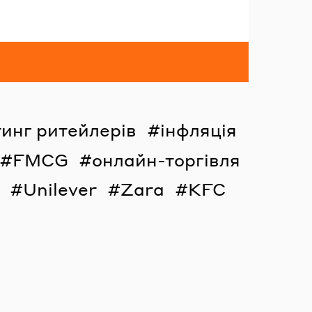
инг ритейлерів
інфляція
FMCG
онлайн-торгівля
Unilever
Zara
KFC