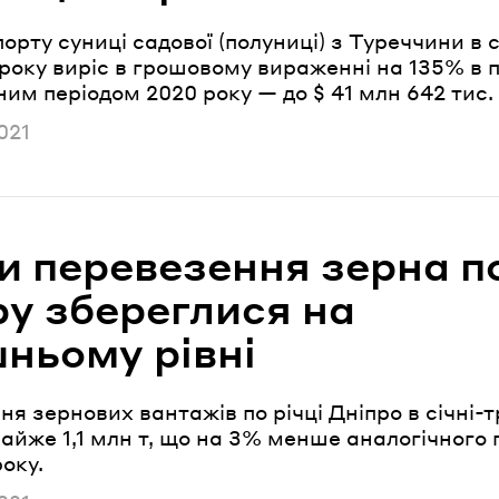
орту суниці садової (полуниці) з Туреччини в с
року виріс в грошовому вираженні на 135% в п
ним періодом 2020 року — до $ 41 млн 642 тис.
но
021
и перевезення зерна п
ру збереглися на
шньому рівні
я зернових вантажів по річці Дніпро в січні-т
айже 1,1 млн т, що на 3% менше аналогічного
оку.