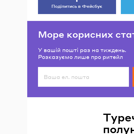
Поділитись в Фейсбук
Море корисних ста
У вашій пошті раз на тиждень.
Розказуємо лише про ритейл
Читайте також
Туре
полун