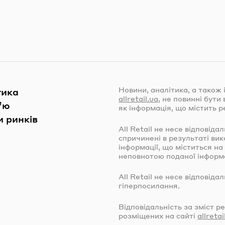
Новини, аналітика, а також 
тика
allretail.ua
, не повинні бут
’ю
як інформація, що містить р
 ринків
All Retail не несе відповіда
спричинені в результаті ви
інформації, що міститься на
неповнотою поданої інформа
All Retail не несе відповіда
гіперпосилання.
Відповідальність за зміст р
розміщених на сайті
allretai