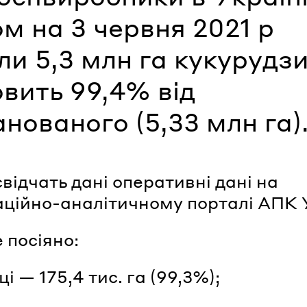
м на 3 червня 2021 р
ли 5,3 млн га кукурудз
вить 99,4% від
нованого (5,33 млн га)
свідчать дані оперативні дані на
ційно-аналітичному порталі АПК 
 посіяно:
і — 175,4 тис. га (99,3%);