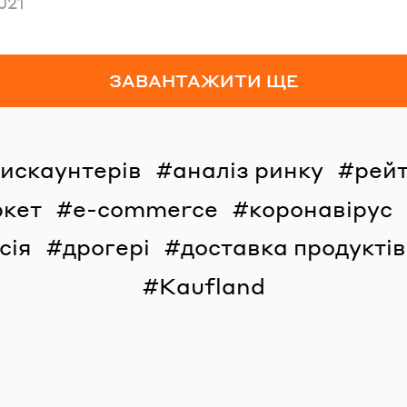
но
021
ЗАВАНТАЖИТИ ЩЕ
дискаунтерів
аналіз ринку
рейт
ркет
e-commerce
коронавірус
сія
дрогері
доставка продуктів
Kaufland