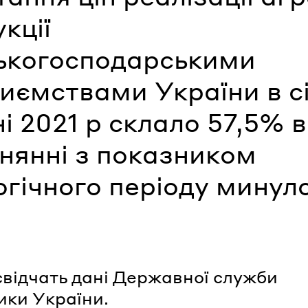
кції
ськогосподарськими
иємствами України в сі
і 2021 р склало 57,5% в
нянні з показником
гічного періоду минул
свідчать дані Державної служби
ики України.