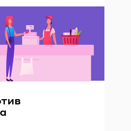
отив
на