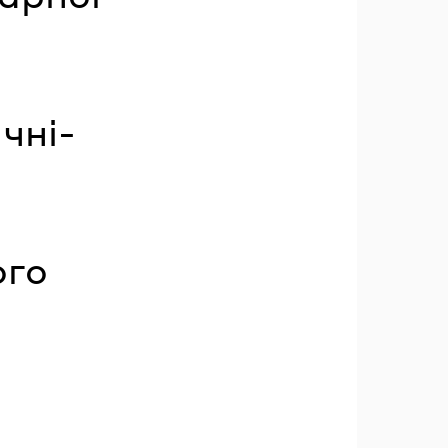
чні-
ого