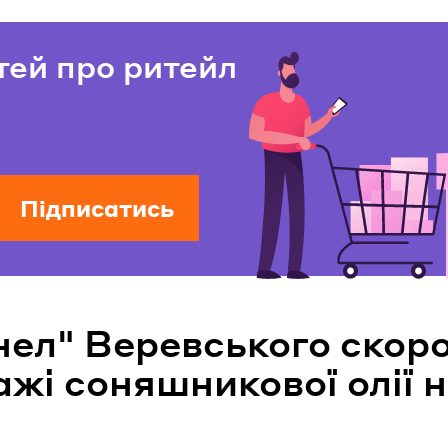
тей про ритейл
Підписатись
нел" Веревського скор
жі соняшникової олії 