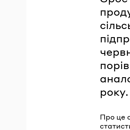
проду
сіль
підпр
червн
порів
анало
року.
Про це 
статист