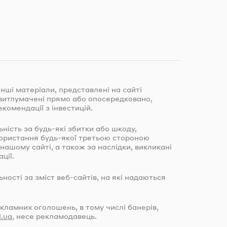
інші матеріали, представлені на сайті
и витлумачені прямо або опосередковано,
екомендації з інвестицій.
льність за
будь-які
збитки або шкоду,
користання
будь-якої
третьою стороною
 нашому сайті, а також за наслідки, викликані
ції.
льності за зміст
веб-сайтів
, на які надаються
екламних оголошень, в тому числі банерів,
l.ua
, несе рекламодавець.