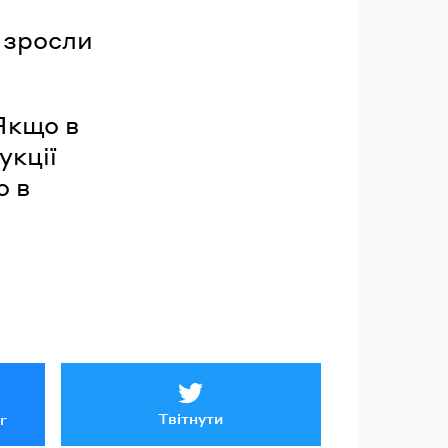
 зросли
Якщо в
укції
о в
Твітнути
r