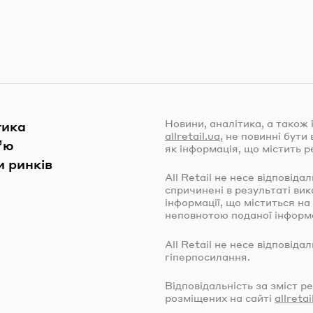
Новини, аналітика, а також 
тика
allretail.ua
, не повинні бут
’ю
як інформація, що містить р
 ринків
All Retail не несе відповіда
спричинені в результаті ви
інформації, що міститься на
неповнотою поданої інформа
All Retail не несе відповіда
гіперпосилання.
Відповідальність за зміст р
розміщених на сайті
allretai