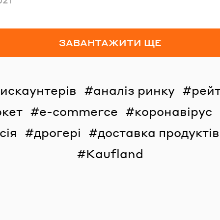
ЗАВАНТАЖИТИ ЩЕ
дискаунтерів
аналіз ринку
рейт
ркет
e-commerce
коронавірус
сія
дрогері
доставка продуктів
Kaufland