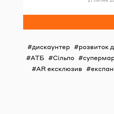
дискаунтер
розвиток 
АТБ
Сільпо
суперма
AR ексклюзив
експан