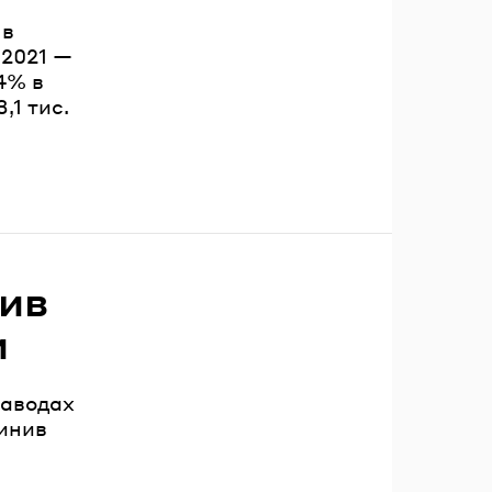
 в
-2021 —
4% в
,1 тис.
ив
и
заводах
чинив