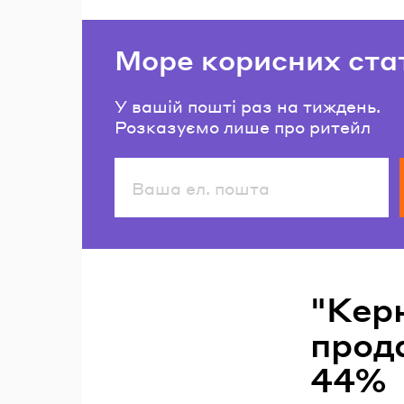
Море корисних ста
У вашій пошті раз на тиждень.
Розказуємо лише про ритейл
Читайте також
"Кер
прода
44%