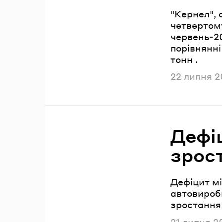
"Кернел", 
четвертому
червень-20
порівнянні
тонн .
Опублікова
22 липня 2
Дефі
зрос
Дефіцит м
автовироб
зростання 
Опублікова
21 липня 2