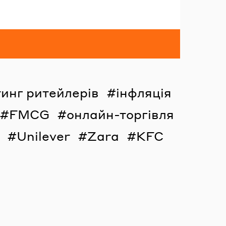
инг ритейлерів
інфляція
FMCG
онлайн-торгівля
Unilever
Zara
KFC