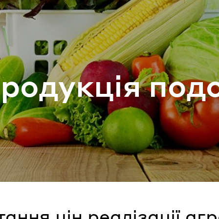
ароль
Забули паро
ро­ду­кція по­д
УВІЙТИ
ання цін реалізації аг