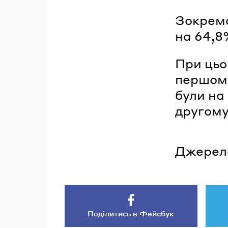
Зокрема
на 64,8
При цьо
першому
були на 
другому
Джерел
Поділитись в Фейсбук