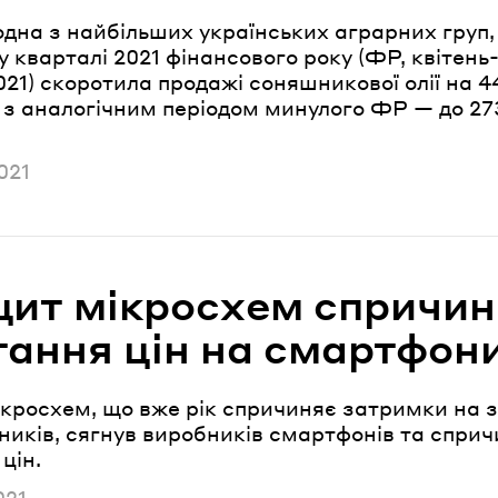
одна з найбільших українських аграрних груп,
 кварталі 2021 фінансового року (ФР, квітень
21) скоротила продажі соняшникової олії на 4
 з аналогічним періодом минулого ФР — до 273
но
021
цит мікросхем спричин
тання цін на смартфон
ікросхем, що вже рік спричиняє затримки на 
ників, сягнув виробників смартфонів та спри
цін.
но
021