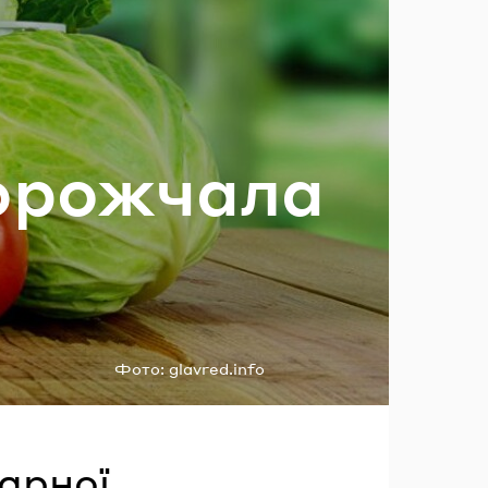
ль?
о­рож­ча­ла
Фото:
glavred.info
рарної