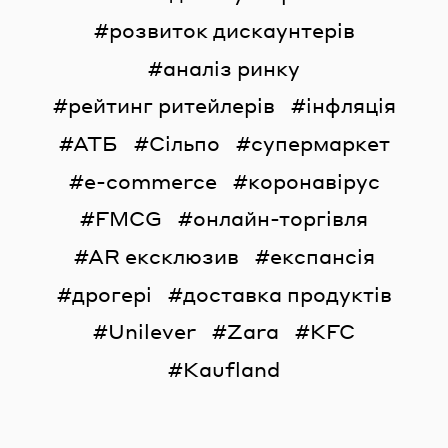
розвиток дискаунтерів
аналіз ринку
рейтинг ритейлерів
інфляція
АТБ
Сільпо
супермаркет
e-commerce
коронавірус
FMCG
онлайн-торгівля
AR ексклюзив
експансія
дрогері
доставка продуктів
Unilever
Zara
KFC
Kaufland