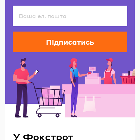
Підписатись
Читайте також
У Фокстрот