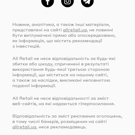
Фейсбук
Instagram
Telegram
Новини, аналітика, а також інші матеріали,
представлені на сайті
allretail.ua
, не повинні
бути витлумачені прямо або опосередковано,
як інформація, що містить рекомендації
з інвестицій.
All Retail не несе відповідальність за
будь-які
збитки або шкоду, спричинені в результаті
використання
будь-якої
третьою стороною
інформації, що міститься на нашому сайті,
а також за наслідки, викликані неповнотою
поданої інформації.
All Retail не несе відповідальності за зміст
веб-сайтів
, на які надаються гіперпосилання.
Відповідальність за зміст рекламних оголошень,
в тому числі банерів, розміщених на сайті
allretail.ua
, несе рекламодавець.