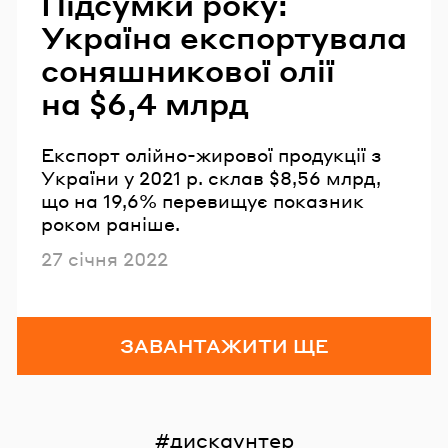
Підсумки року:
Україна експортувала
соняшникової олії
на $6,4 млрд
Експорт олійно-жирової продукції з
України у 2021 р. склав $8,56 млрд,
що на 19,6% перевищує показник
роком раніше.
Опубліковано
27 січня 2022
ЗАВАНТАЖИТИ ЩЕ
дискаунтер