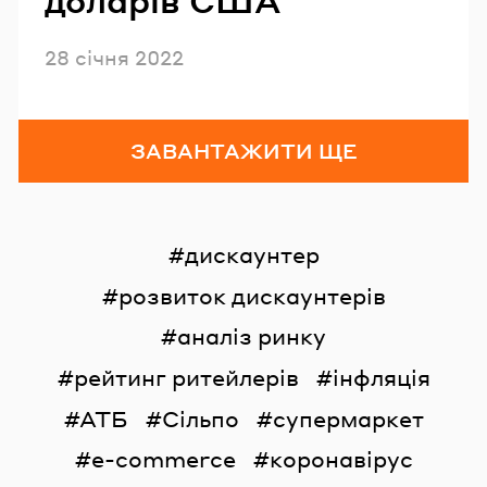
доларів США
Опубліковано
28 січня 2022
ЗАВАНТАЖИТИ ЩЕ
дискаунтер
розвиток дискаунтерів
аналіз ринку
рейтинг ритейлерів
інфляція
АТБ
Сільпо
супермаркет
e-commerce
коронавірус