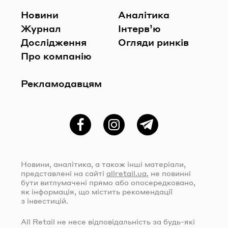
Новини
Аналітика
Журнал
Інтерв’ю
Дослідження
Огляди ринків
Про компанію
Рекламодавцям
Фейсбук
Instagram
Telegram
Новини, аналітика, а також інші матеріали,
представлені на сайті
allretail.ua
, не повинні
бути витлумачені прямо або опосередковано,
як інформація, що містить рекомендації
з інвестицій.
All Retail не несе відповідальність за
будь-які