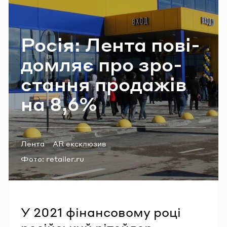
Email
Росія: Лента по­ві­
Пароль
дом­ляє про зро­
ста­н­ня про­да­жів
Забули пароль?
на 8,6%
УВІЙТИ
Теги:
Лента
AR ексклюзив
Фото:
retailer.ru
У 2021 фінансовому році