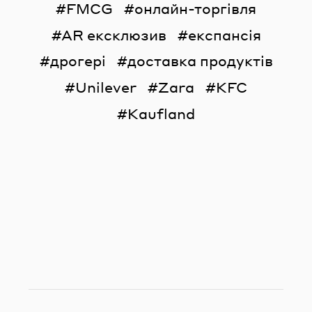
FMCG
онлайн-торгівля
AR ексклюзив
експансія
дрогері
доставка продуктів
Unilever
Zara
KFC
Kaufland