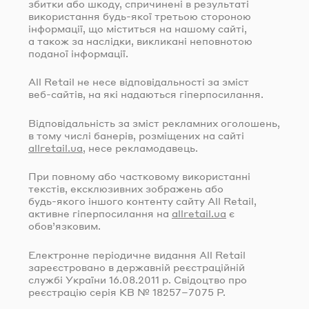
збитки або шкоду, спричинені в результаті
використання
будь-якої
третьою стороною
інформації, що міститься на нашому сайті,
а також за наслідки, викликані неповнотою
поданої інформації.
All Retail не несе відповідальності за зміст
веб-сайтів
, на які надаються гіперпосилання.
Відповідальність за зміст рекламних оголошень,
в тому числі банерів, розміщених на сайті
allretail.ua
, несе рекламодавець.
При повному або частковому використанні
текстів, ексклюзивних зображень або
будь-якого
іншого контенту сайту All Retail,
активне гіперпосилання на
allretail.ua
є
обов’язковим.
Електронне періодичне видання All Retail
зареєстровано в державній реєстраційній
службі України
16.08.2011
р. Свідоцтво про
реєстрацію серія КВ № 18257–7075 Р.