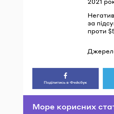
2021 ро
Негатив
за підс
проти $5
Джерел
Поділитись в Фейсбук
Море корисних ста