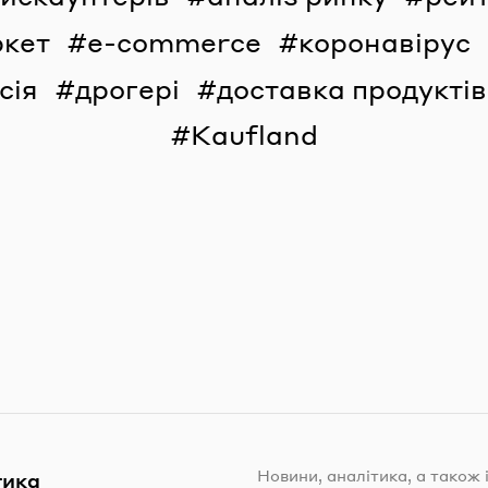
ркет
e-commerce
коронавірус
сія
дрогері
доставка продуктів
Kaufland
Новини, аналітика, а також 
тика