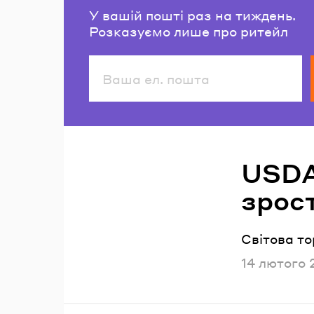
У вашій пошті раз на тиждень.
Розказуємо лише про ритейл
Читайте також
USDA
зрост
Світова то
Опублікова
14 лютого 