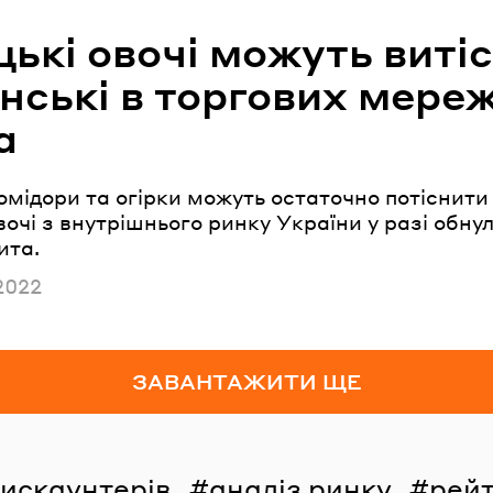
цькі овочі можуть виті
їнські в торгових мере
а
омідори та огірки можуть остаточно потіснити 
вочі з внутрішнього ринку України у разі обну
ита.
но
2022
ЗАВАНТАЖИТИ ЩЕ
дискаунтерів
аналіз ринку
рейт