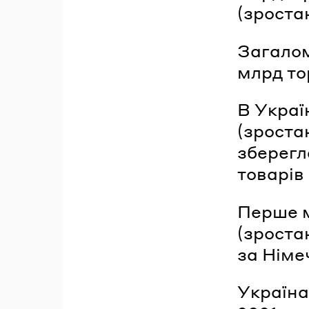
(зроста
Загалом
млрд тор
В Украї
(зроста
зберегл
товарів 
Перше м
(зроста
за Німе
Україна