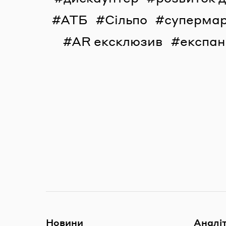
АТБ
Сільпо
суперма
AR ексклюзив
експан
Новини
Аналі