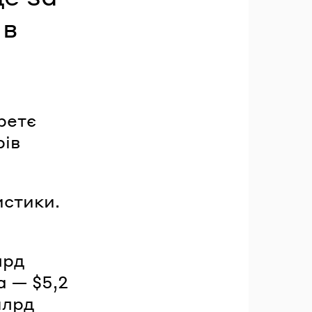
 в
ретє
рів
стики.
лрд
а — $5,2
млрд