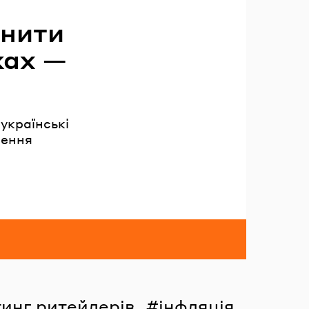
снити
жах —
українські
лення
инг ритейлерів
інфляція