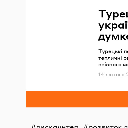
Туре
укра
думк
Турецькі п
тепличні о
ввізного м
Опублікова
14 лютого 
дискаунтер
розвиток 