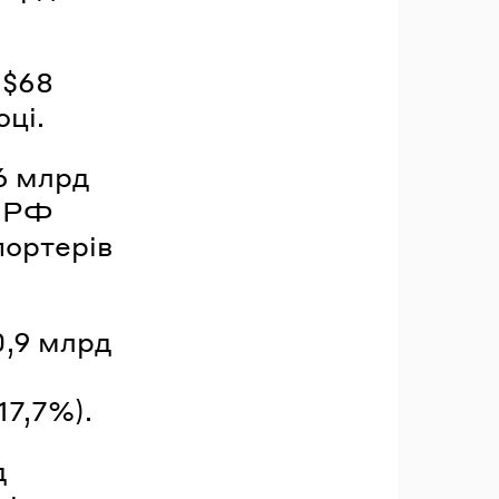
 $68
оці.
6 млрд
м РФ
портерів
0,9 млрд
17,7%).
д