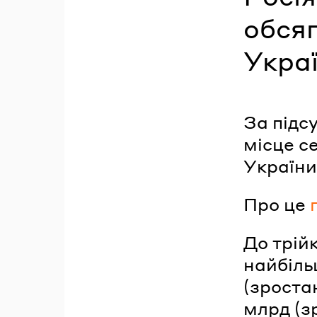
обсяг
Украї
За підс
місце с
України
Про це
До трій
найбіль
(зроста
млрд (з