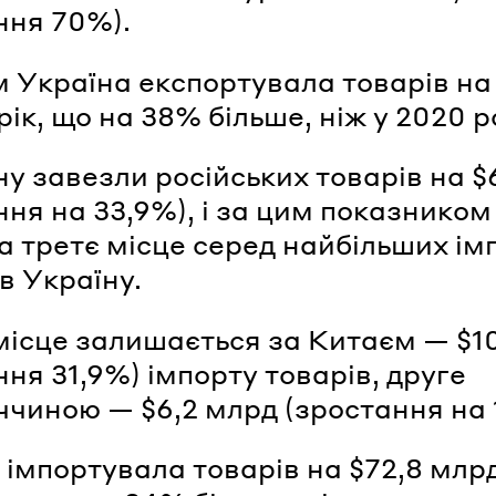
ння 70%).
 Україна експортувала товарів на
ік, що на 38% більше, ніж у 2020 р
ну завезли російських товарів на $
ння на 33,9%), і за цим показнико
а третє місце серед найбільших ім
в Україну.
ісце залишається за Китаєм — $1
ння 31,9%) імпорту товарів, друге
ччиною — $6,2 млрд (зростання на 
 імпортувала товарів на $72,8 млр