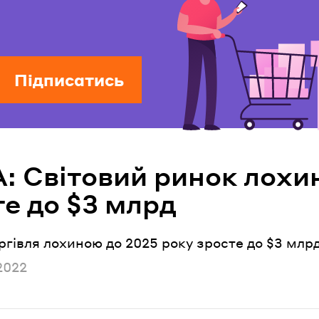
Підписатись
: Світовий ринок лохи
е до $3 млрд
ргівля лохиною до 2025 року зросте до $3 млрд
но
2022