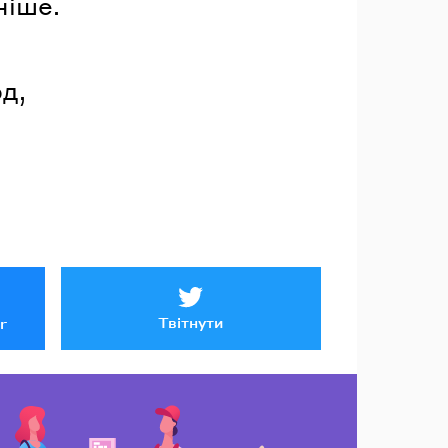
ніше.
д,
Твітнути
r