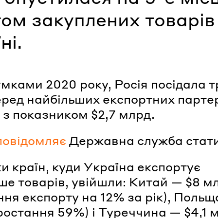
ом закуплених товарів
ні.
умками 2020 року, Росія посідала т
еред найбільших експортних парте
 з показником $2,7 млрд.
повідомляє
Державна служба стати
ки країн, куди Україна експортує
ше товарів, увійшли: Китай — $8 м
ння експорту на 12% за рік), Польщ
ростання 59%) і Туреччина — $4,1 