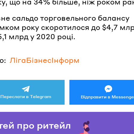
ку, що на 34% більше, ніж роком ра
не сальдо торговельного балансу
умком року скоротилося до $4,7 млр
,1 млрд у 2020 році.
о:
ЛігаБізнесІнформ
Переслати в Telegram
Відправити в Messenge
тей про ритейл