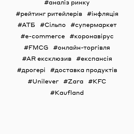
аналіз ринку
рейтинг ритейлерів
інфляція
АТБ
Сільпо
супермаркет
e-commerce
коронавірус
FMCG
онлайн-торгівля
AR ексклюзив
експансія
дрогері
доставка продуктів
Unilever
Zara
KFC
Kaufland