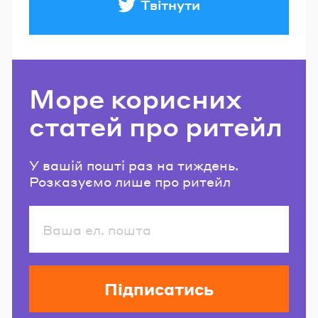
Твітнути
Море корисних
статей про ритейл
У вашій пошті раз на тиждень.
Розказуємо лише про ритейл
Підписатись