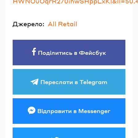
HWNOuOqrR270ihwSHppLxKl&ll=50.4
Джерело:
All Retail
Поділитись в Фейсбук
Переслати в Telegram
Відправити в Messenger