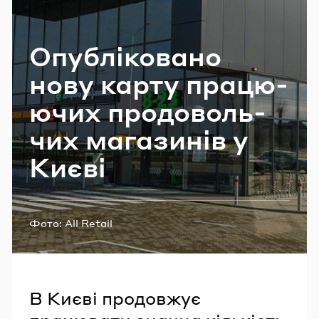
Email
Опу­блі­ко­ва­но
нову карту пра­цю­
Пароль
ю­чих про­до­воль­
чих ма­га­зи­нів у
Києві
У
Фото:
All Retail
В Києві продовжує