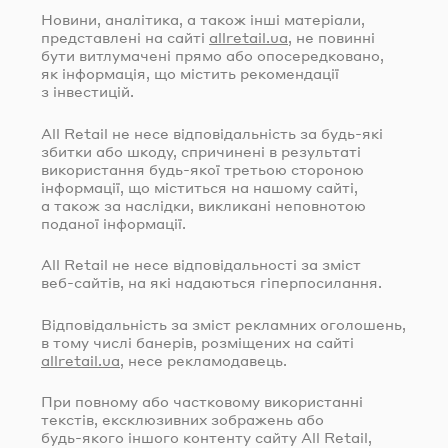
Новини, аналітика, а також інші матеріали,
представлені на сайті
allretail.ua
, не повинні
бути витлумачені прямо або опосередковано,
як інформація, що містить рекомендації
з інвестицій.
All Retail не несе відповідальність за
будь-які
збитки або шкоду, спричинені в результаті
використання
будь-якої
третьою стороною
інформації, що міститься на нашому сайті,
а також за наслідки, викликані неповнотою
поданої інформації.
All Retail не несе відповідальності за зміст
веб-сайтів
, на які надаються гіперпосилання.
Відповідальність за зміст рекламних оголошень,
в тому числі банерів, розміщених на сайті
allretail.ua
, несе рекламодавець.
При повному або частковому використанні
текстів, ексклюзивних зображень або
будь-якого
іншого контенту сайту All Retail,