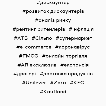
дискаунтер
розвиток дискаунтерів
аналіз ринку
рейтинг ритейлерів
інфляція
АТБ
Сільпо
супермаркет
e-commerce
коронавірус
FMCG
онлайн-торгівля
AR ексклюзив
експансія
дрогері
доставка продуктів
Unilever
Zara
KFC
Kaufland