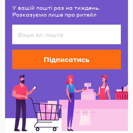
У вашій пошті раз на тиждень.
Розказуємо лише про ритейл
Підписатись