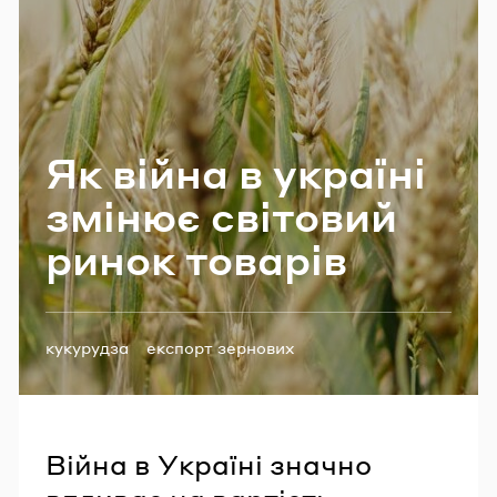
Email
Пароль
Як війна в укра­ї­ні
Забули пароль?
змі­нює сві­то­вий
ринок то­ва­рів
УВІЙТИ
Теги:
кукурудза
експорт зернових
зернові культури
Війна в Україні значно