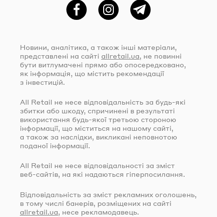
Фейсбук
Instagram
Telegram
Новини, аналітика, а також інші матеріали,
представлені на сайті
allretail.ua
, не повинні
бути витлумачені прямо або опосередковано,
як інформація, що містить рекомендації
з інвестицій.
All Retail не несе відповідальність за
будь-які
збитки або шкоду, спричинені в результаті
використання
будь-якої
третьою стороною
інформації, що міститься на нашому сайті,
а також за наслідки, викликані неповнотою
поданої інформації.
All Retail не несе відповідальності за зміст
веб-сайтів
, на які надаються гіперпосилання.
Відповідальність за зміст рекламних оголошень,
в тому числі банерів, розміщених на сайті
allretail.ua
, несе рекламодавець.