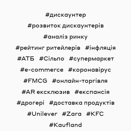
дискаунтер
розвиток дискаунтерів
аналіз ринку
рейтинг ритейлерів
інфляція
АТБ
Сільпо
супермаркет
e-commerce
коронавірус
FMCG
онлайн-торгівля
AR ексклюзив
експансія
дрогері
доставка продуктів
Unilever
Zara
KFC
Kaufland