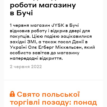
роботи магазину
в Бучі
1 червня магазин JYSK в Бучі
відновив роботу і відкрив двері для
покупців. Цією подією зацікавилися
західні ЗМІ, а також посол Данії в
Україні Олє Егберг Міккельсен, який
особисто завітав до магазину
напередодні відкриття.
Опубліковано
2 червня 2022
Свято польської
торгівлі позаду: понад