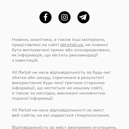
Фейсбук
Instagram
Telegram
Новини, аналітика, а також інші матеріали,
представлені на сайті
allretail.ua
, не повинні
бути витлумачені прямо або опосередковано,
як інформація, що містить рекомендації
з інвестицій.
All Retail не несе відповідальність за
будь-які
збитки або шкоду, спричинені в результаті
використання
будь-якої
третьою стороною
інформації, що міститься на нашому сайті,
а також за наслідки, викликані неповнотою
поданої інформації.
All Retail не несе відповідальності за зміст
веб-сайтів
, на які надаються гіперпосилання.
Відповідальність за зміст рекламних оголошень,