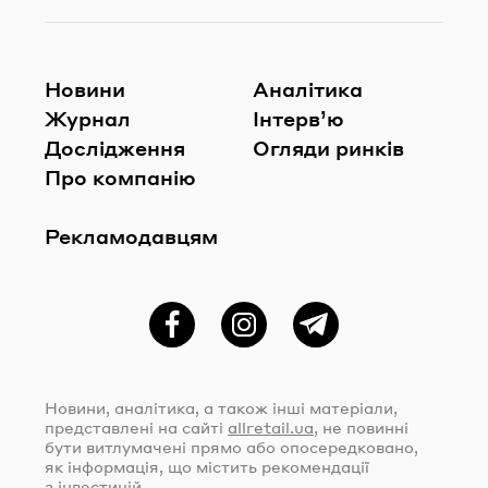
Новини
Аналітика
Журнал
Інтерв’ю
Дослідження
Огляди ринків
Про компанію
Рекламодавцям
Фейсбук
Instagram
Telegram
Новини, аналітика, а також інші матеріали,
представлені на сайті
allretail.ua
, не повинні
бути витлумачені прямо або опосередковано,
як інформація, що містить рекомендації
з інвестицій.