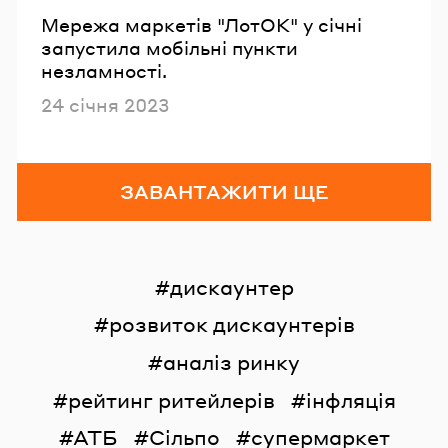
Мережа маркетів "ЛотОК" у січні
запустила мобільні пункти
незламності.
Опубліковано
24 січня 2023
ЗАВАНТАЖИТИ ЩЕ
дискаунтер
розвиток дискаунтерів
аналіз ринку
рейтинг ритейлерів
інфляція
АТБ
Сільпо
супермаркет