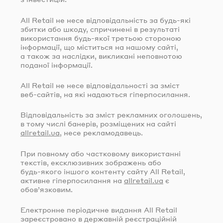
All Retail не несе відповідальність за
будь-які
збитки або шкоду, спричинені в результаті
використання
будь-якої
третьою стороною
інформації, що міститься на нашому сайті,
а також за наслідки, викликані неповнотою
поданої інформації.
All Retail не несе відповідальності за зміст
веб-сайтів
, на які надаються гіперпосилання.
Відповідальність за зміст рекламних оголошень,
в тому числі банерів, розміщених на сайті
allretail.ua
, несе рекламодавець.
При повному або частковому використанні
текстів, ексклюзивних зображень або
будь-якого
іншого контенту сайту All Retail,
активне гіперпосилання на
allretail.ua
є
обов’язковим.
Електронне періодичне видання All Retail
зареєстровано в державній реєстраційній