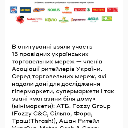
В опитуванні взяли участь
15 провідних українських
торговельних мереж — членів
Асоціації ритейлерів України.
Серед торговельних мереж, які
надали дані для дослідження —
гіпермаркети, супермаркети і так
звані «магазини біля дому»
(мінімаркети): АТБ, Fozzy Group
(Fozzy С&C, Сільпо, Фора,
Траш!Thrash!), Ашан Ритейл