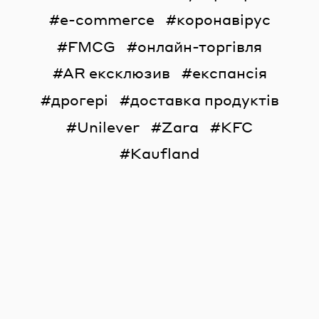
e-commerce
коронавірус
FMCG
онлайн-торгівля
AR ексклюзив
експансія
дрогері
доставка продуктів
Unilever
Zara
KFC
Kaufland