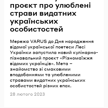
проєкт про улюблені
страви видатних
українських
особистостей
Мережа VARUS до Дня народження
відомої української поетеси Лесі
Українки запустила новий кулінарно-
пізнавальний проєкт «Різномаїжжя
відомих українців». Мета –
знайомство зі смаковими
вподобаннями та улюбленими
стравами видатних українських
особистостей різних епох.
Опубліковано
28 лютого 2023