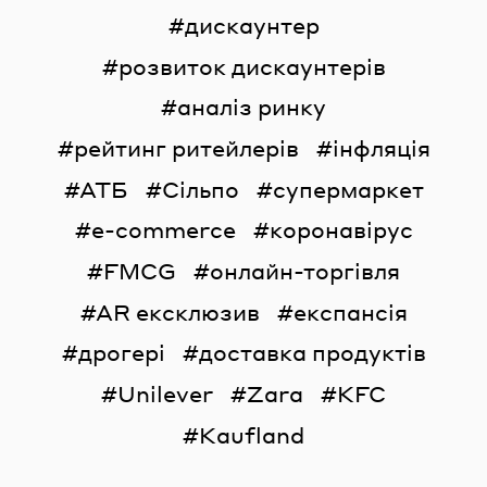
дискаунтер
розвиток дискаунтерів
аналіз ринку
рейтинг ритейлерів
інфляція
АТБ
Сільпо
супермаркет
e-commerce
коронавірус
FMCG
онлайн-торгівля
AR ексклюзив
експансія
дрогері
доставка продуктів
Unilever
Zara
KFC
Kaufland