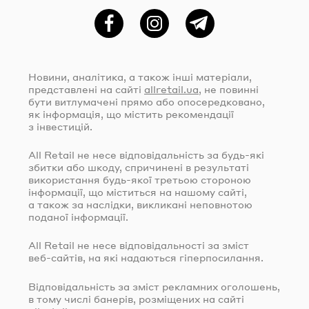
Фейсбук
Instagram
Telegram
Новини, аналітика, а також інші матеріали,
представлені на сайті
allretail.ua
, не повинні
бути витлумачені прямо або опосередковано,
як інформація, що містить рекомендації
з інвестицій.
All Retail не несе відповідальність за
будь-які
збитки або шкоду, спричинені в результаті
використання
будь-якої
третьою стороною
інформації, що міститься на нашому сайті,
а також за наслідки, викликані неповнотою
поданої інформації.
All Retail не несе відповідальності за зміст
веб-сайтів
, на які надаються гіперпосилання.
Відповідальність за зміст рекламних оголошень,
в тому числі банерів, розміщених на сайті