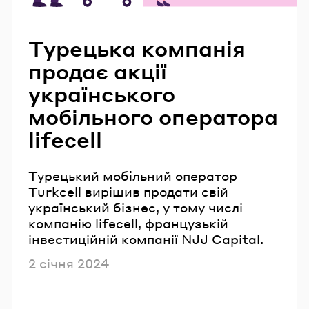
Читайте також
Турецька компанія
продає акції
українського
мобільного оператора
lifecell
Турецький мобільний оператор
Turkcell вирішив продати свій
український бізнес, у тому числі
компанію lifecell, французькій
інвестиційній компанії NJJ Capital.
Опубліковано
2 січня 2024