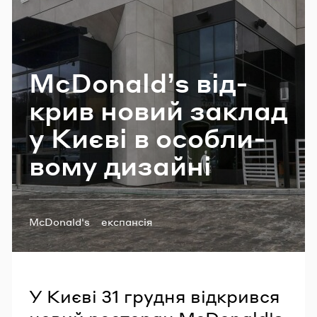
Email
McDonald’s від­
Пароль
крив новий за­клад
Забули пароль?
у Києві в осо­бли­
во­му ди­зай­ні
УВІЙТИ
Теги:
McDonald's
експансія
дизайн фірмового стилю
У Києві 31 грудня відкрився