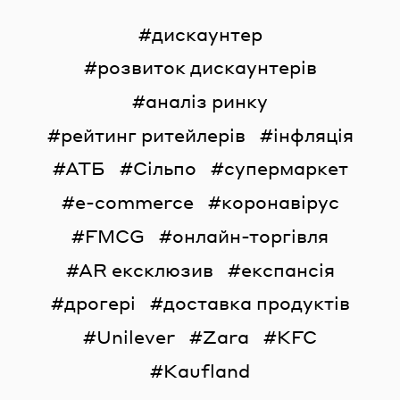
дискаунтер
розвиток дискаунтерів
аналіз ринку
рейтинг ритейлерів
інфляція
АТБ
Сільпо
супермаркет
e-commerce
коронавірус
FMCG
онлайн-торгівля
AR ексклюзив
експансія
дрогері
доставка продуктів
Unilever
Zara
KFC
Kaufland