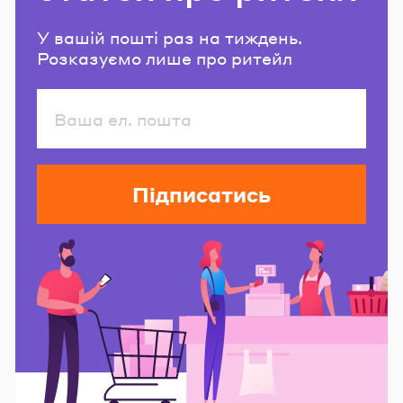
У вашій пошті раз на тиждень.
Розказуємо лише про ритейл
Підписатись