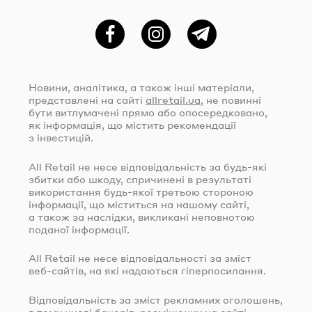
Фейсбук
Instagram
Telegram
Новини, аналітика, а також інші матеріали,
представлені на сайті
allretail.ua
, не повинні
бути витлумачені прямо або опосередковано,
як інформація, що містить рекомендації
з інвестицій.
All Retail не несе відповідальність за
будь-які
збитки або шкоду, спричинені в результаті
використання
будь-якої
третьою стороною
інформації, що міститься на нашому сайті,
а також за наслідки, викликані неповнотою
поданої інформації.
All Retail не несе відповідальності за зміст
веб-сайтів
, на які надаються гіперпосилання.
Відповідальність за зміст рекламних оголошень,
в тому числі банерів, розміщених на сайті