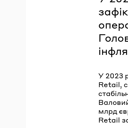
зафі
опера
Голо
інфля
У 2023 
Retail,
стабіль
Валовий
млрд єв
Retail 