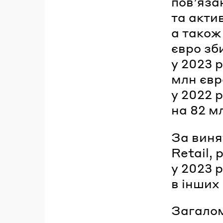
пов’яза
та акти
а також
євро зби
у 2023 
млн євр
у 2022 р
на 82 м
За виня
Retail,
у 2023 
в інших 
Загалом