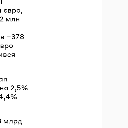
ї
н євро,
22 млн
ав −378
євро
зився
han
 на 2,5%
 4,4%
8 млрд