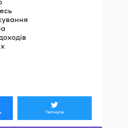
о
весь
ткування
ла
доходів
их
Твітнути
r