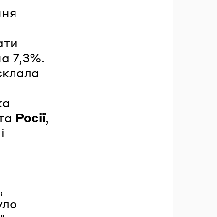
ння
ати
а 7,3%.
 склала
ка
та
Росії
,
і
,
уло