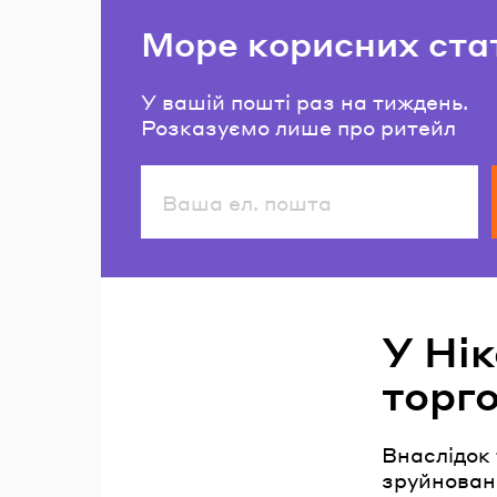
Море корисних ста
У вашій пошті раз на тиждень.
Розказуємо лише про ритейл
Читайте також
У Нік
торг
Внаслідок 
зруйновано