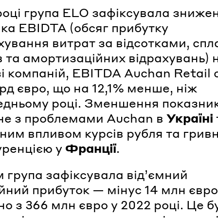
році група ELO зафіксувала зниже
ка EBIDTA (обсяг прибутку
хування витрат за відсотками, спл
в та амортизаційних відрахувань) н
зі компаній, EBITDA Auchan Retail
лрд євро, що на 12,1% менше, ніж
едньому році. Зменшення показни
не з проблемами Auchan в
Україні
ним впливом курсів рубля та гривн
уренцією у
Франції
.
 група зафіксувала від’ємний
йний прибуток — мінус 14 млн євро
но з 366 млн євро у 2022 році. Це б