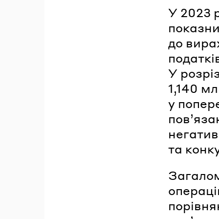
У 2023 
показни
до вира
податкі
У розрі
1,140 м
у попер
пов’яза
негатив
та конк
Загалом
операці
порівня