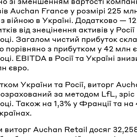
но зі зменшенням вартості компані
вів Auchan France у розмірі 225 мл
 з війною в Україні. Додатково — 1
тків від знецінення активів у Росії
році. Загалом чистий прибуток скл
о порівняно з прибутком у 42 млн 
оці. EBITDA в Росії та Україні зни
лн євро.
тком України та Росії, виторг Auc
 розрахований за методом LfL, зріс
році. Також на 1,3% у Франції та на
країнах.
 виторг Auchan Retail досяг 32,25