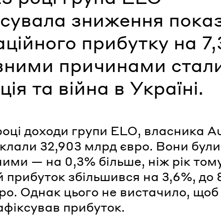
ксувала зниження пока
ційного прибутку на 7
вними причинами стал
ція та війна в Україні.
році доходи групи ELO, власника A
 склали 32,903 млрд євро. Вони були
ними — на 0,3% більше, ніж рік тому
 прибуток збільшився на 3,6%, до 
ро. Однак цього не вистачило, що
зафіксував прибуток.