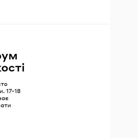
рум
кості
сто
. 17-18
нає
вати