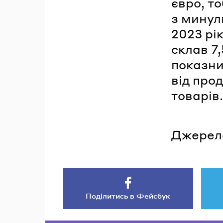
євро, т
з минул
2023 рі
склав 7
показни
від про
товарів.
Джерел
Поділитись в Фейсбук