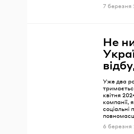
Опублікова
7 березня
Не ни
Укра
відбу
Уже два ро
тримається
квітня 202
компанії, 
соціальні 
повномасш
Опублікова
6 березня