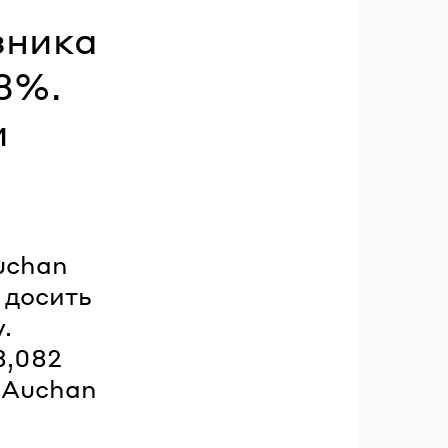
зника
,3%.
и
uchan
 досить
.
8,082
б Auchan