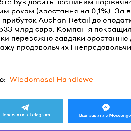
обто був досить постійним порівнян
им роком (зростання на 0,1%). За 
к прибуток Auchan Retail до опода
,533 млрд євро. Компанія покращи
ки переважно завдяки зростанню 
дажу продовольчих і непродовольч
о:
Wiadomosci Handlowe
Переслати в Telegram
Відправити в Messenge