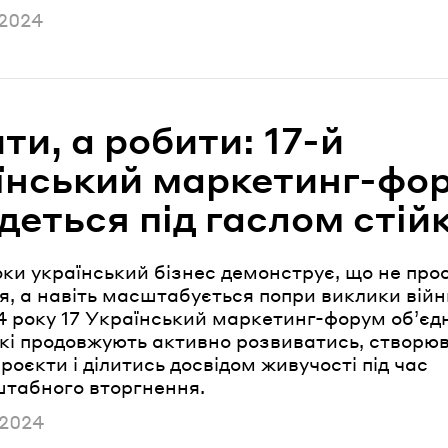
но
 2024
ти, а робити: 17-й
їнський маркетинг-фо
деться під гаслом стій
ки український бізнес демонструє, що не про
, а навіть масштабується попри виклики війни
4 року 17 Український маркетинг-форум об’єд
які продовжують активно розвиватись, створю
проєкти і ділитись досвідом живучості під час
табного вторгнення.
но
 2024