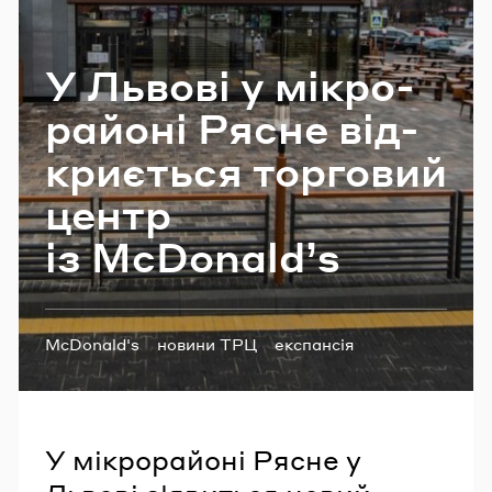
Email
У Льво­ві у мі­кро­
ра­йо­ні Рясне від­
Пароль
кри­є­ться тор­го­вий
Забули пароль?
центр
із McDonald’s
УВІЙТИ
Теги:
McDonald's
новини ТРЦ
експансія
фаст-фуд
У мікрорайоні Рясне у