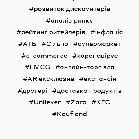
розвиток дискаунтерів
аналіз ринку
рейтинг ритейлерів
інфляція
АТБ
Сільпо
супермаркет
e-commerce
коронавірус
FMCG
онлайн-торгівля
AR ексклюзив
експансія
дрогері
доставка продуктів
Unilever
Zara
KFC
Kaufland