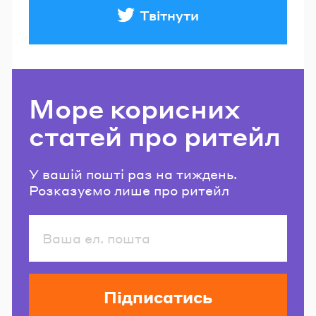
Твітнути
Море корисних
статей про ритейл
У вашій пошті раз на тиждень.
Розказуємо лише про ритейл
Підписатись