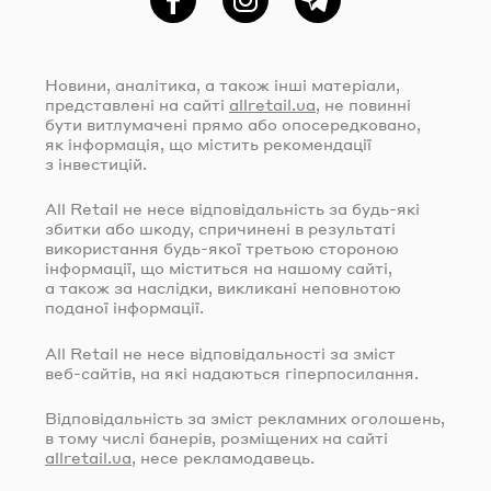
Фейсбук
Instagram
Telegram
Новини, аналітика, а також інші матеріали,
представлені на сайті
allretail.ua
, не повинні
бути витлумачені прямо або опосередковано,
як інформація, що містить рекомендації
з інвестицій.
All Retail не несе відповідальність за
будь-які
збитки або шкоду, спричинені в результаті
використання
будь-якої
третьою стороною
інформації, що міститься на нашому сайті,
а також за наслідки, викликані неповнотою
поданої інформації.
All Retail не несе відповідальності за зміст
веб-сайтів
, на які надаються гіперпосилання.
Відповідальність за зміст рекламних оголошень,
в тому числі банерів, розміщених на сайті
allretail.ua
, несе рекламодавець.