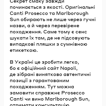
Секрет смаку завжди
починається з якості. Оригінальні
Canti Prosecco та Marlborough
Sun обирають не лише через гучні
назви, а й через перевірене
походження. Саме тому є сенс
шукати їх там, де не підсовують
випадкові пляшки з сумнівною
етикеткою.
В Україні це зробити легко,
бо є офіційний сайт Napoli,
де зібрані винятково автентичні
позиції з гарантованим
походженням. Тут можна
замовити справжнє Prosecco
Canti чи вино Marlborough Sun,
отримати консультацію,