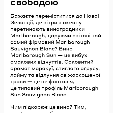
свободою
Бажаєте переміститися до Нової
Зеландії, де вітри з океану
перетинають виноградники
Marlborough, даруючи світові той
самий фірмовий Marlborough
Sauvignon Blanc? Вино
Marlborough Sun — це вибух
смакових відчуттів. Соковитий
аромат маракуї, стиглого аґрусу,
лайму та відлуння свіжоскошеної
трави — це не фантазія,
це типовий профіль Marlborough
Sun Sauvignon Blanc.
Чим підкорює це вино? Тим,