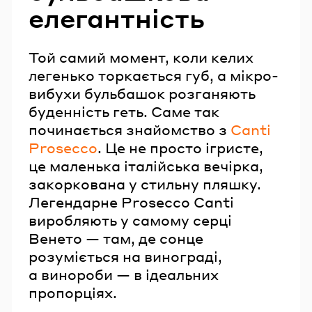
елегантність
Той самий момент, коли келих
легенько торкається губ, а мікро-
вибухи бульбашок розганяють
буденність геть. Саме так
починається знайомство з
Canti
Prosecco
. Це не просто ігристе,
це маленька італійська вечірка,
закоркована у стильну пляшку.
Легендарне Prosecco Canti
виробляють у самому серці
Венето — там, де сонце
розуміється на винограді,
а винороби — в ідеальних
пропорціях.