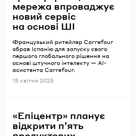
мережа впроваджує
новий сервіс
на основі ШІ
Французький ритейлер Carrefour
обрав Іспанію для запуску свого
першого глобального рішення на
основі штучного інтелекту — AI-
асистента Carrefour.
Опубліковано
15 квітня 2025
«Епіцентр» планує
відкрити п’ять
продуктових