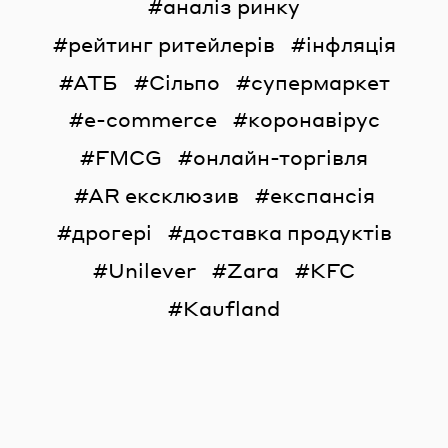
аналіз ринку
рейтинг ритейлерів
інфляція
АТБ
Сільпо
супермаркет
e-commerce
коронавірус
FMCG
онлайн-торгівля
AR ексклюзив
експансія
дрогері
доставка продуктів
Unilever
Zara
KFC
Kaufland