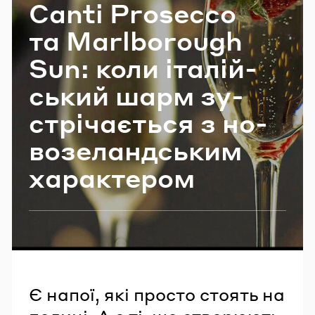
Canti Prosecco
Email
та Marlborough
Sun: коли іта­лій­
Пароль
ський шарм зу­
Забули пароль?
стрі­ча­є­ться з но­
во­зе­ланд­ським
УВІЙТИ
ха­ра­кте­ром
Є напої, які просто стоять на