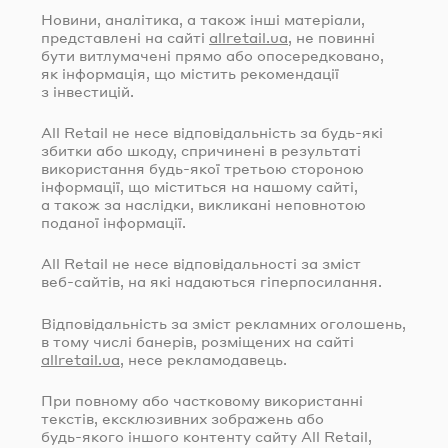
Новини, аналітика, а також інші матеріали,
представлені на сайті
allretail.ua
, не повинні
бути витлумачені прямо або опосередковано,
як інформація, що містить рекомендації
з інвестицій.
All Retail не несе відповідальність за
будь-які
збитки або шкоду, спричинені в результаті
використання
будь-якої
третьою стороною
інформації, що міститься на нашому сайті,
а також за наслідки, викликані неповнотою
поданої інформації.
All Retail не несе відповідальності за зміст
веб-сайтів
, на які надаються гіперпосилання.
Відповідальність за зміст рекламних оголошень,
в тому числі банерів, розміщених на сайті
allretail.ua
, несе рекламодавець.
При повному або частковому використанні
текстів, ексклюзивних зображень або
будь-якого
іншого контенту сайту All Retail,