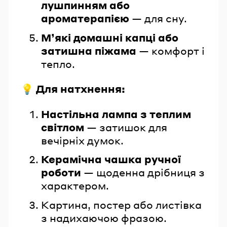
лушпинням або
ароматерапією
— для сну.
М’які домашні капці або
затишна піжама
— комфорт і
тепло.
💡 Для натхнення:
Настільна лампа з теплим
світлом
— затишок для
вечірніх думок.
Керамічна чашка ручної
роботи
— щоденна дрібниця з
характером.
Картина, постер або листівка
з надихаючою фразою.