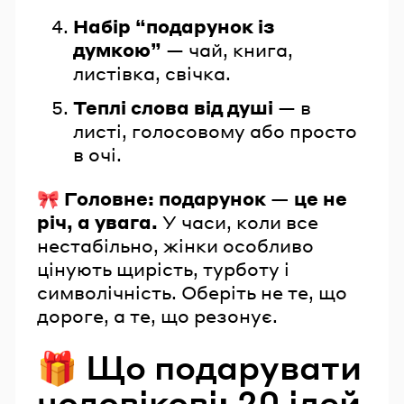
Набір “подарунок із
думкою”
— чай, книга,
листівка, свічка.
Теплі слова від душі
— в
листі, голосовому або просто
в очі.
🎀
Головне: подарунок — це не
річ, а увага.
У часи, коли все
нестабільно, жінки особливо
цінують щирість, турботу і
символічність. Оберіть не те, що
дороге, а те, що резонує.
🎁 Що подарувати
чоловікові: 20 ідей