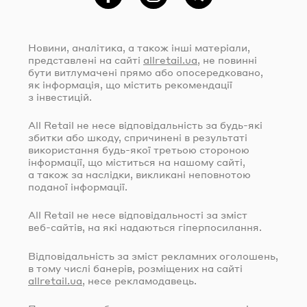
Фейсбук
Instagram
Telegram
Новини, аналітика, а також інші матеріали,
представлені на сайті
allretail.ua
, не повинні
бути витлумачені прямо або опосередковано,
як інформація, що містить рекомендації
з інвестицій.
All Retail не несе відповідальність за
будь-які
збитки або шкоду, спричинені в результаті
використання
будь-якої
третьою стороною
інформації, що міститься на нашому сайті,
а також за наслідки, викликані неповнотою
поданої інформації.
All Retail не несе відповідальності за зміст
веб-сайтів
, на які надаються гіперпосилання.
Відповідальність за зміст рекламних оголошень,
в тому числі банерів, розміщених на сайті
allretail.ua
, несе рекламодавець.