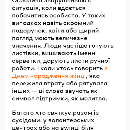
ситуація, коли вдається
побачитись особисто. У таких
випадках навіть скромний
подарунок, квіти або щирий
погляд мають величезне
значення. Люди частіше готують
листівки, вишивають іменні
серветки, дарують листи ручної
роботи. І коли хтось говорить
з
Днем народження жінці
, яка
пережила втрату або рятувала
інших — ці слова звучать як
символ підтримки, як молитва.
Багато хто святкує разом із
сусідами, у волонтерських
центрах або на вулиці біля