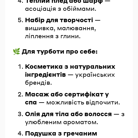
Теплий плед або шарф
—
асоціація з обіймами.
Набір для творчості
—
вишивка, малювання,
ліплення з глини.
🌿 Для турботи про себе:
Косметика з натуральних
інгредієнтів
— українських
брендів.
Масаж або сертифікат у
спа
— можливість відпочити.
Олія для тіла або волосся
— з
улюбленим ароматом.
Подушка з гречаним