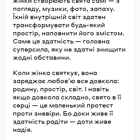
жінки створюють свята самі — з
погляду, музики, фото, запаху.
Їхній внутрішній світ здатен
трансформувати будь-який
простір, наповнити його змістом.
Саме ця здатність — головна
суперсила, яку не здатні знищити
жодні обставини.
Коли жінка святкує, вона
заряджає любов’ю все довкола:
родину, простір, світ. І навіть
якщо довкола складно, свято в її
серці — це маленький протест
проти зневіри. Бо доки живе її
здатність радіти — доти живе
надія.