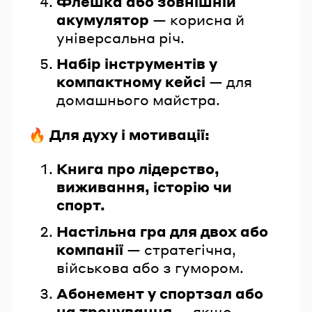
Флешка або зовнішній
акумулятор
— корисна й
універсальна річ.
Набір інструментів у
компактному кейсі
— для
домашнього майстра.
🔥 Для духу і мотивації:
Книга про лідерство,
виживання, історію чи
спорт.
Настільна гра для двох або
компанії
— стратегічна,
військова або з гумором.
Абонемент у спортзал або
на тренування
— якщо