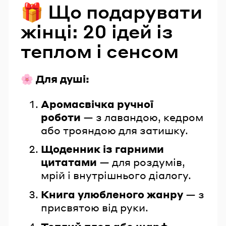
🎁 Що подарувати
жінці: 20 ідей із
теплом і сенсом
🌸 Для душі:
Аромасвічка ручної
роботи
— з лавандою, кедром
або трояндою для затишку.
Щоденник із гарними
цитатами
— для роздумів,
мрій і внутрішнього діалогу.
Книга улюбленого жанру
— з
присвятою від руки.