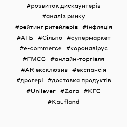
розвиток дискаунтерів
аналіз ринку
рейтинг ритейлерів
інфляція
АТБ
Сільпо
супермаркет
e-commerce
коронавірус
FMCG
онлайн-торгівля
AR ексклюзив
експансія
дрогері
доставка продуктів
Unilever
Zara
KFC
Kaufland