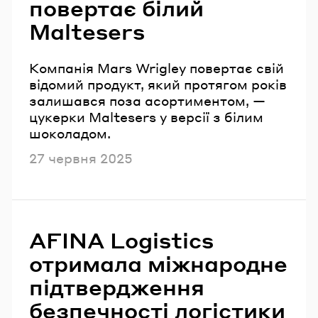
повертає білий
Maltesers
Компанія Mars Wrigley повертає свій
відомий продукт, який протягом років
залишався поза асортиментом, —
цукерки Maltesers у версії з білим
шоколадом.
Опубліковано
27 червня 2025
AFINA Logistics
отримала міжнародне
підтвердження
безпечності логістики