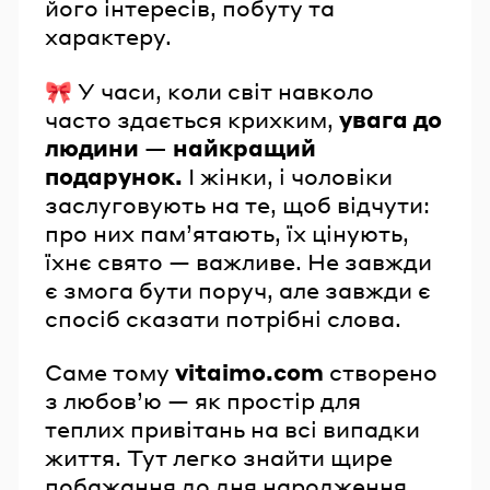
його інтересів, побуту та
характеру.
🎀 У часи, коли світ навколо
часто здається крихким,
увага до
людини — найкращий
подарунок.
І жінки, і чоловіки
заслуговують на те, щоб відчути:
про них пам’ятають, їх цінують,
їхнє свято — важливе. Не завжди
є змога бути поруч, але завжди є
спосіб сказати потрібні слова.
Саме тому
vitaimo.com
створено
з любов’ю — як простір для
теплих привітань на всі випадки
життя. Тут легко знайти щире
побажання до дня народження,