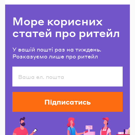
Море корисних
статей про ритейл
У вашій пошті раз на тиждень.
Розказуємо лише про ритейл
Підписатись