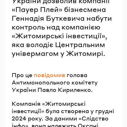
України дозволив компанії
«Пауер Плей» бізнесмена
Геннадія Буткевича набути
контроль над компанією
«Житомирські інвестиції»,
яка володіє Центральним
універмагом у Житомирі.
Про це
повідомив
голова
Антимонопольного комітету
України Павло Кириленко.
Компанія «Житомирські
інвестиції» була створена у грудні
2024 року. За даними «Слідство
інфо», вона належить Оксані