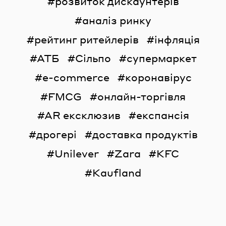
розвиток дискаунтерів
аналіз ринку
рейтинг ритейлерів
інфляція
АТБ
Сільпо
супермаркет
e-commerce
коронавірус
FMCG
онлайн-торгівля
AR ексклюзив
експансія
дрогері
доставка продуктів
Unilever
Zara
KFC
Kaufland