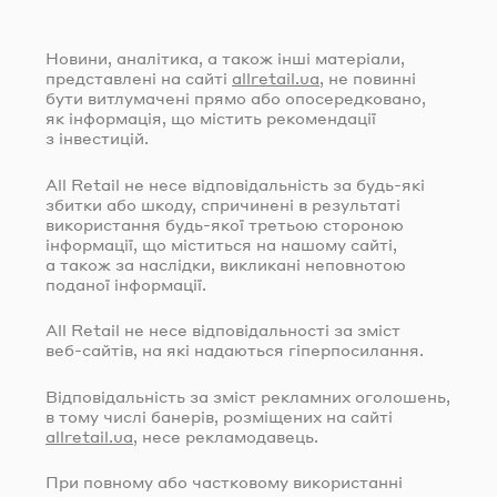
Новини, аналітика, а також інші матеріали,
представлені на сайті
allretail.ua
, не повинні
бути витлумачені прямо або опосередковано,
як інформація, що містить рекомендації
з інвестицій.
All Retail не несе відповідальність за
будь-які
збитки або шкоду, спричинені в результаті
використання
будь-якої
третьою стороною
інформації, що міститься на нашому сайті,
а також за наслідки, викликані неповнотою
поданої інформації.
All Retail не несе відповідальності за зміст
веб-сайтів
, на які надаються гіперпосилання.
Відповідальність за зміст рекламних оголошень,
в тому числі банерів, розміщених на сайті
allretail.ua
, несе рекламодавець.
При повному або частковому використанні