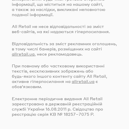
інформації, що міститься на нашому сайті,
а також за наслідки, викликані неповнотою
поданої інформації.
All Retail не несе відповідальності за зміст
веб-сайтів
, на які надаються гіперпосилання.
Відповідальність за зміст рекламних оголошень,
в тому числі банерів, розміщених на сайті
allretail.ua
, несе рекламодавець.
При повному або частковому використанні
текстів, ексклюзивних зображень або
будь-якого
іншого контенту сайту All Retail,
активне гіперпосилання на
allretail.ua
є
обов’язковим.
Електронне періодичне видання All Retail
зареєстровано в державній реєстраційній
службі України
16.08.2011
р. Свідоцтво про
реєстрацію серія КВ № 18257–7075 Р.