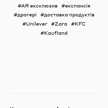
AR ексклюзив
експансія
дрогері
доставка продуктів
Unilever
Zara
KFC
Kaufland