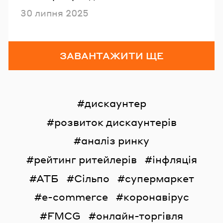
Опубліковано
30 липня 2025
ЗАВАНТАЖИТИ ЩЕ
дискаунтер
розвиток дискаунтерів
аналіз ринку
рейтинг ритейлерів
інфляція
АТБ
Сільпо
супермаркет
e-commerce
коронавірус
FMCG
онлайн-торгівля