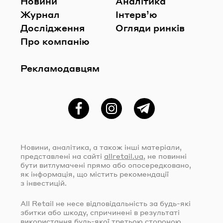
Новини
Аналітика
Журнал
Інтерв’ю
Дослідження
Огляди ринків
Про компанію
Рекламодавцям
Фейсбук
Instagram
Telegram
Новини, аналітика, а також інші матеріали,
представлені на сайті
allretail.ua
, не повинні
бути витлумачені прямо або опосередковано,
як інформація, що містить рекомендації
з інвестицій.
All Retail не несе відповідальність за
будь-які
збитки або шкоду, спричинені в результаті
використання
будь-якої
третьою стороною