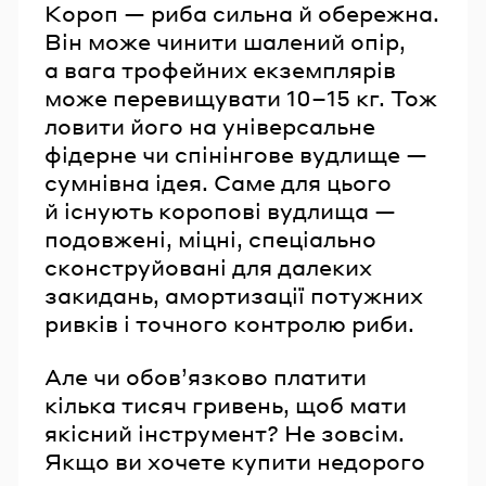
Короп — риба сильна й обережна.
Він може чинити шалений опір,
а вага трофейних екземплярів
може перевищувати 10–15 кг. Тож
ловити його на універсальне
фідерне чи спінінгове вудлище —
сумнівна ідея. Саме для цього
й існують коропові вудлища —
подовжені, міцні, спеціально
сконструйовані для далеких
закидань, амортизації потужних
ривків і точного контролю риби.
Але чи обов’язково платити
кілька тисяч гривень, щоб мати
якісний інструмент? Не зовсім.
Якщо ви хочете купити недорого