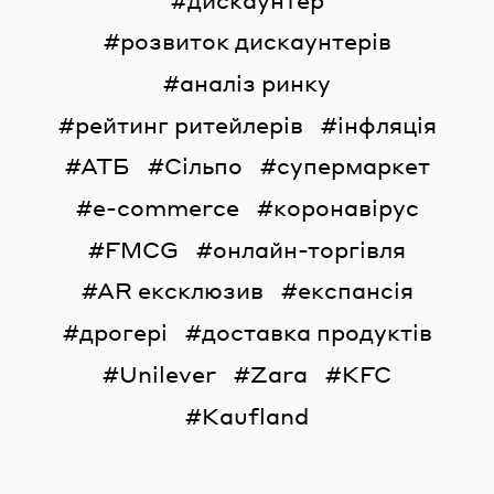
розвиток дискаунтерів
аналіз ринку
рейтинг ритейлерів
інфляція
АТБ
Сільпо
супермаркет
e-commerce
коронавірус
FMCG
онлайн-торгівля
AR ексклюзив
експансія
дрогері
доставка продуктів
Unilever
Zara
KFC
Kaufland