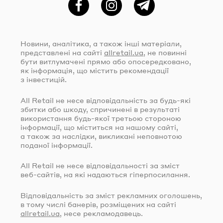
Фейсбук
Instagram
Telegram
Новини, аналітика, а також інші матеріали,
представлені на сайті
allretail.ua
, не повинні
бути витлумачені прямо або опосередковано,
як інформація, що містить рекомендації
з інвестицій.
All Retail не несе відповідальність за
будь-які
збитки або шкоду, спричинені в результаті
використання
будь-якої
третьою стороною
інформації, що міститься на нашому сайті,
а також за наслідки, викликані неповнотою
поданої інформації.
All Retail не несе відповідальності за зміст
веб-сайтів
, на які надаються гіперпосилання.
Відповідальність за зміст рекламних оголошень,
в тому числі банерів, розміщених на сайті
allretail.ua
, несе рекламодавець.