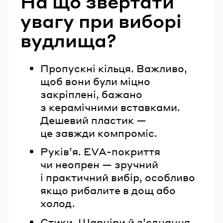
На що звертати
увагу при виборі
вудлища?
Пропускні кільця. Важливо,
щоб вони були міцно
закріплені, бажано
з керамічними вставками.
Дешевий пластик —
це завжди компроміс.
Руків’я. EVA-покриття
чи неопрен — зручний
і практичний вибір, особливо
якщо рибалите в дощ або
холод.
Стики. Шарніри й з’єднання