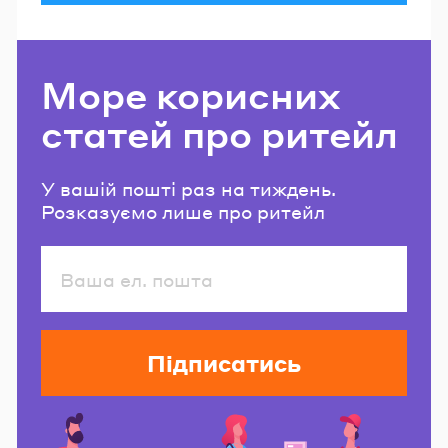
Море корисних
статей про ритейл
У вашій пошті раз на тиждень.
Розказуємо лише про ритейл
Підписатись