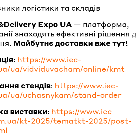
вники логістики та складів
&Delivery Expo UA
— платформа,
анії знаходять ефективні рішення 
ня.
Майбутнє доставки вже тут!
ція
:
https://www.iec-
.ua/ua/vidviduvacham/online/kmt
ання стендів
:
https://www.iec-
.ua/ua/uchasnykam/stand-order
ка виставки
:
https://www.iec-
m.ua/kt-2025/tematkt-2025/post-
ml