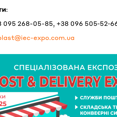
ти
:
38 095 268-05-85, +38 096 505‑52‑6
plast@iec-expo.com.ua