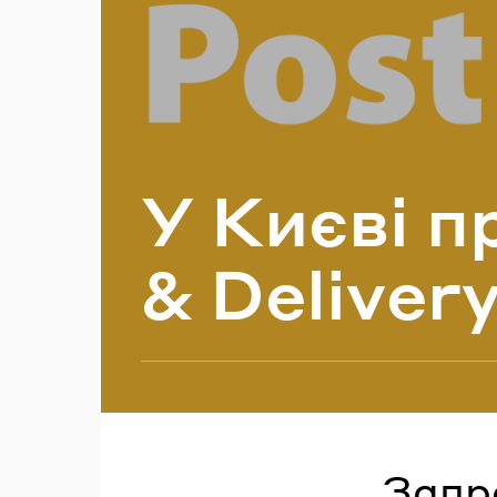
П
У Києві пр
& Deliver
Запр