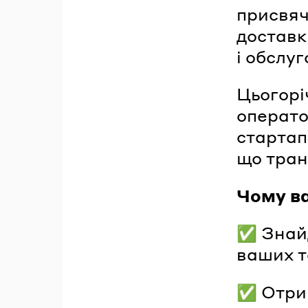
присвяч
доставк
і обслуг
Цьогорі
операто
стартап
що тран
Чому ва
✅ Знайд
ваших т
✅ Отрим