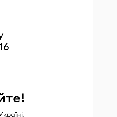
y
16
йте!
Україні,