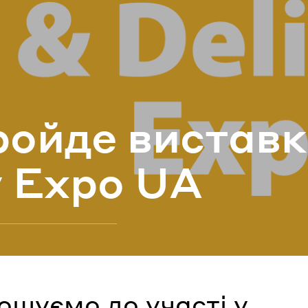
ароль
Забули паро
ой­де ви­став­
УВІЙТИ
y Expo UA
ошуємо до участі у