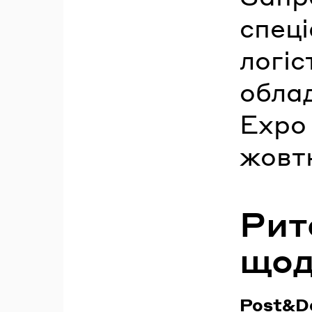
спеці
логіс
облад
Expo 
жовтн
Рит
щод
Post&De