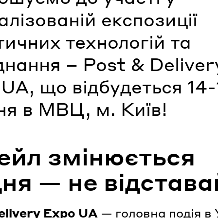
алізованій експозиції
тичних технологій та
нання – Post & Deliver
UA, що відбудеться 14-
я в МВЦ, м. Київ!
ейл змінюється
ня — не відстава
livery Expo UA
— головна подія в 