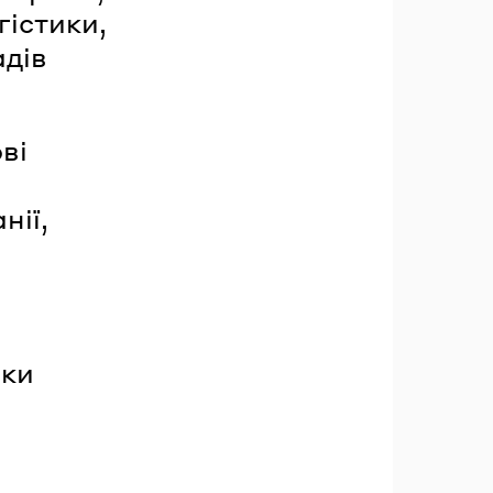
гістики,
адів
ві
нії,
вки