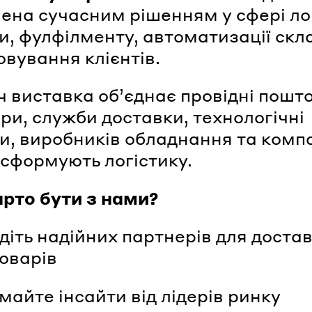
ена сучасним рішенням у сфері ло
и, фулфілменту, автоматизації скл
овування клієнтів.
ч виставка об’єднає провідні пошто
ри, служби доставки, технологічні
и, виробників обладнання та компа
сформують логістику.
рто бути з нами?
іть надійних партнерів для доста
оварів
айте інсайти від лідерів ринку