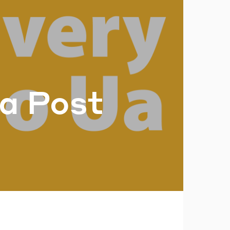
ль?
ка Post