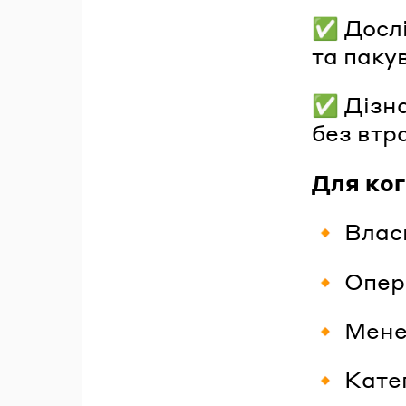
✅ Дослі
та паку
✅ Дізна
без втр
Для ког
🔸 Влас
🔸 Опер
🔸 Мен
🔸 Кате