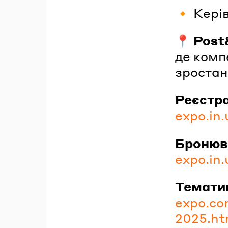
🔸 Кері
📍
Post
де комп
зростан
Реєстра
expo.in
Бронюв
expo.in
Темати
expo.co
2025.ht