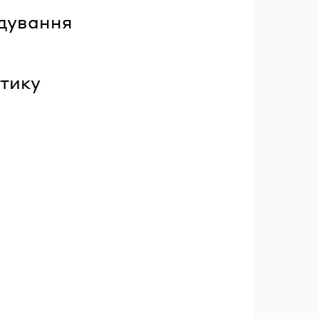
адування
стику