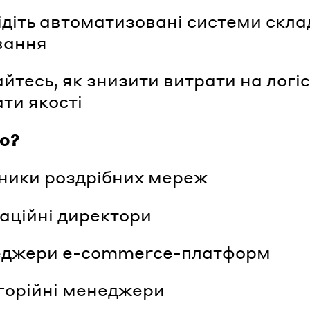
діть автоматизовані системи скл
вання
йтесь, як знизити витрати на логі
ати якості
о?
ники роздрібних мереж
аційні директори
еджери e-commerce-платформ
горійні менеджери