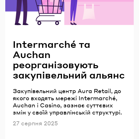
Читайте також
Intermarché та
Auchan
реорганізовують
закупівельний альянс
Закупівельний центр Aura Retail, до
якого входять мережі Intermarché,
Auchan і Casino, зазнає суттєвих
змін у своїй управлінській структурі.
Опубліковано
27 серпня 2025