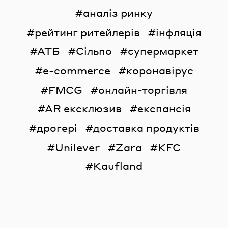
аналіз ринку
рейтинг ритейлерів
інфляція
АТБ
Сільпо
супермаркет
e-commerce
коронавірус
FMCG
онлайн-торгівля
AR ексклюзив
експансія
дрогері
доставка продуктів
Unilever
Zara
KFC
Kaufland