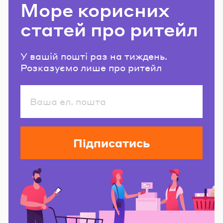
Море корисних
статей про ритейл
У вашій пошті раз на тиждень.
Розказуємо лише про ритейл
Підписатись