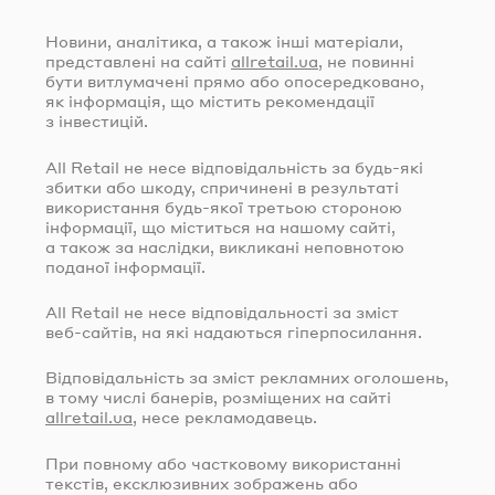
Новини, аналітика, а також інші матеріали,
представлені на сайті
allretail.ua
, не повинні
бути витлумачені прямо або опосередковано,
як інформація, що містить рекомендації
з інвестицій.
All Retail не несе відповідальність за
будь-які
збитки або шкоду, спричинені в результаті
використання
будь-якої
третьою стороною
інформації, що міститься на нашому сайті,
а також за наслідки, викликані неповнотою
поданої інформації.
All Retail не несе відповідальності за зміст
веб-сайтів
, на які надаються гіперпосилання.
Відповідальність за зміст рекламних оголошень,
в тому числі банерів, розміщених на сайті
allretail.ua
, несе рекламодавець.
При повному або частковому використанні
текстів, ексклюзивних зображень або