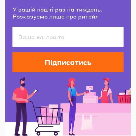
У вашій пошті раз на тиждень.
Розказуємо лише про ритейл
Підписатись