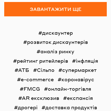
ЗАВАНТАЖИТИ ЩЕ
дискаунтер
розвиток дискаунтерів
аналіз ринку
рейтинг ритейлерів
інфляція
АТБ
Сільпо
супермаркет
e-commerce
коронавірус
FMCG
онлайн-торгівля
AR ексклюзив
експансія
дрогері
доставка продуктів