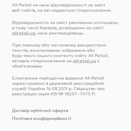
All Retail не несе відповідальності за зміст
веб-сайтів
, на які надаються гіперпосилання.
Відповідальність за зміст рекламних оголошень,
в тому числі банерів, розміщених на сайті
allretail.ua
, несе рекламодавець.
При повному або частковому використанні
текстів, ексклюзивних зображень або
будь-якого
іншого контенту сайту All Retail,
активне гіперпосилання на
allretail.ua
є
обов’язковим.
Електронне періодичне видання All Retail
зареєстровано в державній реєстраційній
службі України
16.08.2011
р. Свідоцтво про
реєстрацію серія КВ № 18257–7075 Р.
Договір публічної оферти
Політика конфіденційності