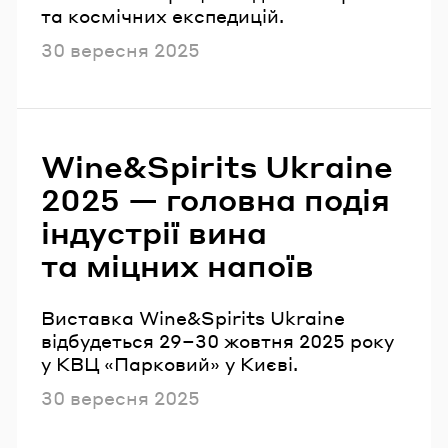
та космічних експедицій.
Опубліковано
30 вересня 2025
Wine&Spirits Ukraine
2025 — головна подія
індустрії вина
та міцних напоїв
Виставка Wine&Spirits Ukraine
відбудеться 29–30 жовтня 2025 року
у КВЦ «Парковий» у Києві.
Опубліковано
30 вересня 2025