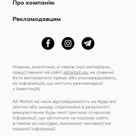
Про компанію
Рекламодавцям
Фейсбук
Instagram
Telegram
Новини, аналітика, а також інші матеріали,
представлені на сайті
allretail.ua
, не повинні
бути витлумачені прямо або опосередковано,
як інформація, що містить рекомендації
з інвестицій.
All Retail не несе відповідальність за
будь-які
збитки або шкоду, спричинені в результаті
використання
будь-якої
третьою стороною
інформації, що міститься на нашому сайті,
а також за наслідки, викликані неповнотою
поданої інформації.