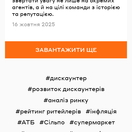
звертати увагу не лише на окремих
агентів, а й на цілі команди з історією
та репутацією.
Опубліковано
16 жовтня 2025
ЗАВАНТАЖИТИ ЩЕ
дискаунтер
розвиток дискаунтерів
аналіз ринку
рейтинг ритейлерів
інфляція
АТБ
Сільпо
супермаркет