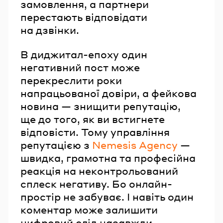
замовлення, а партнери
перестають відповідати
на дзвінки.
В диджитал-епоху один
негативний пост може
перекреслити роки
напрацьованої довіри, а фейкова
новина — знищити репутацію,
ще до того, як ви встигнете
відповісти. Тому управління
репутацією з
Nemesis Agency
—
швидка, грамотна та професійна
реакція на неконтрольований
сплеск негативу. Бо онлайн-
простір не забуває. І навіть один
коментар може залишити
цифровий слід назавжди.