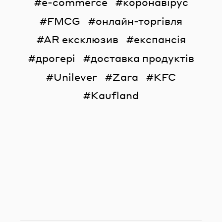
e-commerce
коронавірус
FMCG
онлайн-торгівля
AR ексклюзив
експансія
дрогері
доставка продуктів
Unilever
Zara
KFC
Kaufland