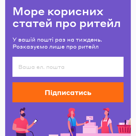
Море корисних
статей про ритейл
У вашій пошті раз на тиждень.
Розказуємо лише про ритейл
Підписатись