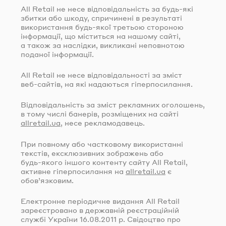
All Retail не несе відповідальність за
будь-які
збитки або шкоду, спричинені в результаті
використання
будь-якої
третьою стороною
інформації, що міститься на нашому сайті,
а також за наслідки, викликані неповнотою
поданої інформації.
All Retail не несе відповідальності за зміст
веб-сайтів
, на які надаються гіперпосилання.
Відповідальність за зміст рекламних оголошень,
в тому числі банерів, розміщених на сайті
allretail.ua
, несе рекламодавець.
При повному або частковому використанні
текстів, ексклюзивних зображень або
будь-якого
іншого контенту сайту All Retail,
активне гіперпосилання на
allretail.ua
є
обов’язковим.
Електронне періодичне видання All Retail
зареєстровано в державній реєстраційній
службі України
16.08.2011
р. Свідоцтво про