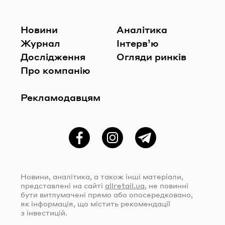
Новини
Аналітика
Журнал
Інтерв’ю
Дослідження
Огляди ринків
Про компанію
Рекламодавцям
Фейсбук
Instagram
Telegram
Новини, аналітика, а також інші матеріали,
представлені на сайті
allretail.ua
, не повинні
бути витлумачені прямо або опосередковано,
як інформація, що містить рекомендації
з інвестицій.