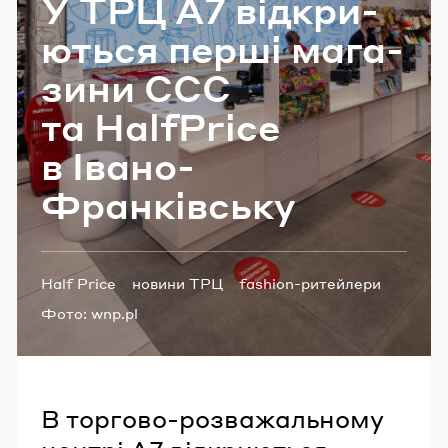
У ТРЦ А7 від­кри­
Email
ю­ться перші ма­га­
зи­ни ССС
Пароль
та HalfPrice
в Івано-​
Забули пароль?
Франківську
УВІЙТИ
Теги:
Half Price
новини ТРЦ
fashion-ритейлери
Фото:
wnp.pl
В торгово-розважальному