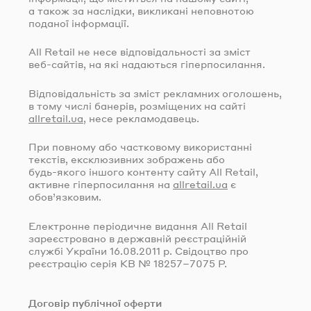
а також за наслідки, викликані неповнотою
поданої інформації.
All Retail не несе відповідальності за зміст
веб-сайтів
, на які надаються гіперпосилання.
Відповідальність за зміст рекламних оголошень,
в тому числі банерів, розміщених на сайті
allretail.ua
, несе рекламодавець.
При повному або частковому використанні
текстів, ексклюзивних зображень або
будь-якого
іншого контенту сайту All Retail,
активне гіперпосилання на
allretail.ua
є
обов’язковим.
Електронне періодичне видання All Retail
зареєстровано в державній реєстраційній
службі України
16.08.2011
р. Свідоцтво про
реєстрацію серія КВ № 18257–7075 Р.
Договір публічної оферти