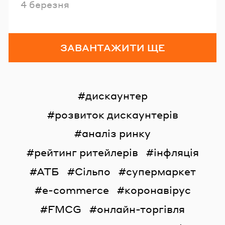
Опубліковано
4 березня
ЗАВАНТАЖИТИ ЩЕ
дискаунтер
розвиток дискаунтерів
аналіз ринку
рейтинг ритейлерів
інфляція
АТБ
Сільпо
супермаркет
e-commerce
коронавірус
FMCG
онлайн-торгівля