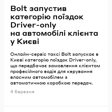
Bolt запустив
категорію поїздок
Driver-only
на автомобілі клієнта
у Києві
Онлайн-сервіс таксі Bolt запускає в
Києві категорію поїздок Driver-only,
що передбачає замовлення клієнтом
професійного водія для керування
власним автомобілем з
автоматичною коробкою передач.
Опубліковано
4 березня