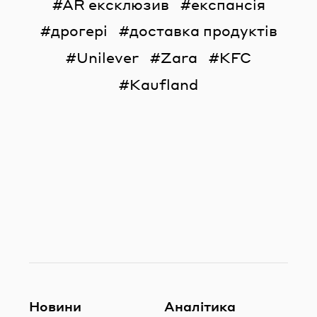
AR ексклюзив
експансія
дрогері
доставка продуктів
Unilever
Zara
KFC
Kaufland
Новини
Аналітика