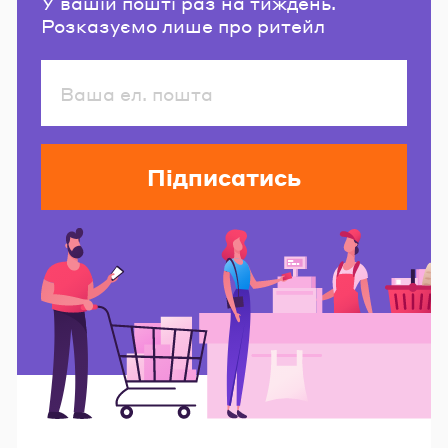
У вашій пошті раз на тиждень.
Розказуємо лише про ритейл
Підписатись
Читайте також