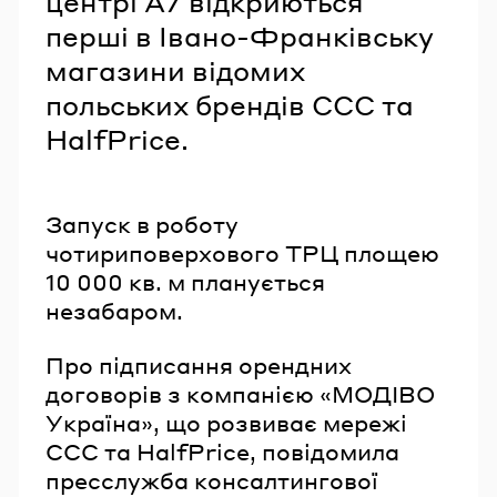
центрі А7 відкриються
перші в Івано-Франківську
магазини відомих
польських брендів ССС та
HalfPrice.
Запуск в роботу
чотириповерхового ТРЦ площею
10 000 кв. м планується
незабаром.
Про підписання орендних
договорів з компанією «МОДІВО
Україна», що розвиває мережі
ССС та HalfPrice, повідомила
пресслужба консалтингової