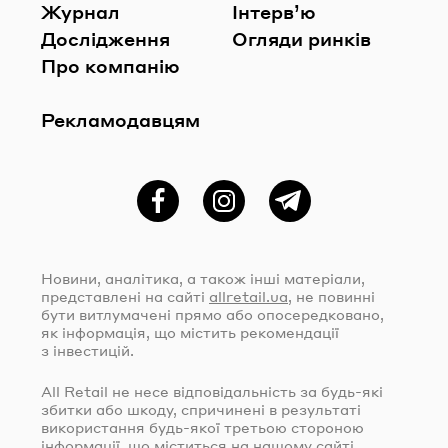
Журнал
Інтерв’ю
Дослідження
Огляди ринків
Про компанію
Рекламодавцям
Фейсбук
Instagram
Telegram
Новини, аналітика, а також інші матеріали,
представлені на сайті
allretail.ua
, не повинні
бути витлумачені прямо або опосередковано,
як інформація, що містить рекомендації
з інвестицій.
All Retail не несе відповідальність за
будь-які
збитки або шкоду, спричинені в результаті
використання
будь-якої
третьою стороною
інформації, що міститься на нашому сайті,