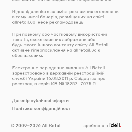
Відповідальність за зміст рекламних оголошень,
в тому числі банерів, розміщених на сайті
allretail.ua
, несе рекламодавець.
При повному або частковому використанні
текстів, ексклюзивних зображень або
будь-якого
іншого контенту сайту All Retail,
активне гіперпосилання на
allretail.ua
є
обов’язковим.
Електронне періодичне видання All Retail
зареєстровано в державній реєстраційній
службі України
16.08.2011
р. Свідоцтво про
реєстрацію серія КВ № 18257–7075 Р.
Договір публічної оферти
Політика конфіденційності
ideil.
© 2009–2026 All Retail
зроблено в