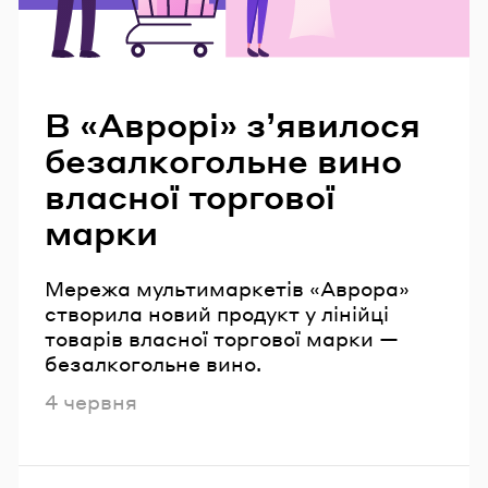
Читайте також
В «Аврорі» з’явилося
безалкогольне вино
власної торгової
марки
Мережа мультимаркетів «Аврора»
створила новий продукт у лінійці
товарів власної торгової марки —
безалкогольне вино.
Опубліковано
4 червня