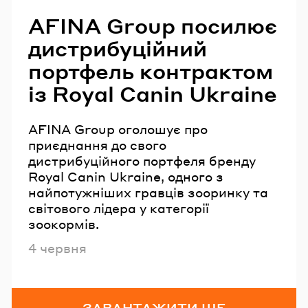
AFINA Group посилює
дистрибуційний
портфель контрактом
із Royal Canin Ukraine
AFINA Group оголошує про
приєднання до свого
дистрибуційного портфеля бренду
Royal Canin Ukraine, одного з
найпотужніших гравців зооринку та
світового лідера у категорії
зоокормів.
Опубліковано
4 червня
ЗАВАНТАЖИТИ ЩЕ