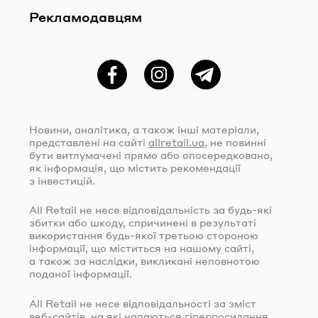
Рекламодавцям
Фейсбук
Instagram
Telegram
Новини, аналітика, а також інші матеріали,
представлені на сайті
allretail.ua
, не повинні
бути витлумачені прямо або опосередковано,
як інформація, що містить рекомендації
з інвестицій.
All Retail не несе відповідальність за
будь-які
збитки або шкоду, спричинені в результаті
використання
будь-якої
третьою стороною
інформації, що міститься на нашому сайті,
а також за наслідки, викликані неповнотою
поданої інформації.
All Retail не несе відповідальності за зміст
веб-сайтів
, на які надаються гіперпосилання.