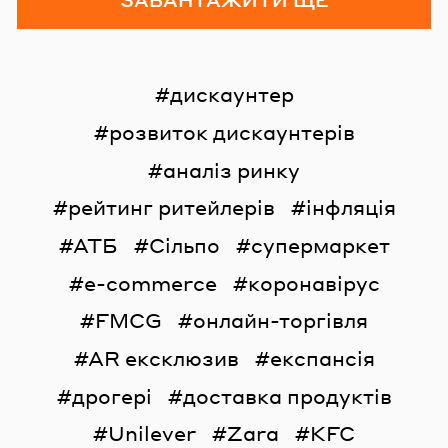
дискаунтер
розвиток дискаунтерів
аналіз ринку
рейтинг ритейлерів
інфляція
АТБ
Сільпо
супермаркет
e-commerce
коронавірус
FMCG
онлайн-торгівля
AR ексклюзив
експансія
дрогері
доставка продуктів
Unilever
Zara
KFC