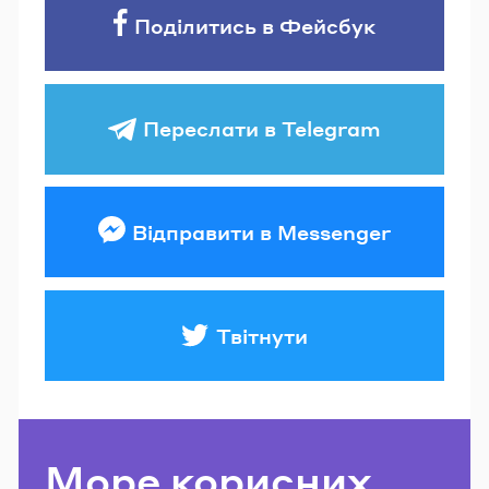
Поділитись в Фейсбук
Переслати в Telegram
Відправити в Messenger
Твітнути
Море корисних