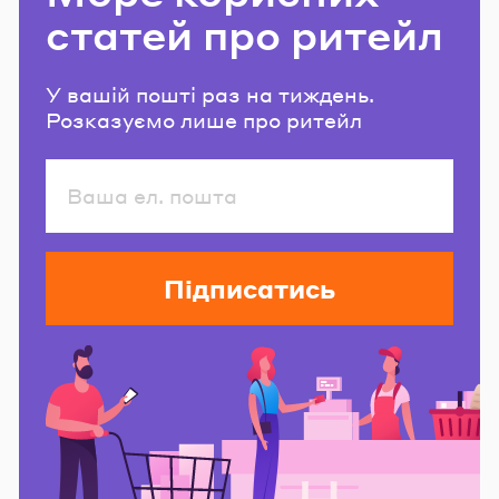
статей про ритейл
У вашій пошті раз на тиждень.
Розказуємо лише про ритейл
Підписатись