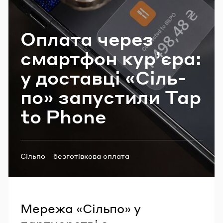
Email
Опла­та через
смар­тфон кур’­є­ра:
Пароль
у до­став­ці «Сіль­
Забули пароль?
по» за­пу­сти­ли Tap
to Phone
УВІЙТИ
Теги:
Сільпо
безготівкова оплата
доставка продуктів
Мережа «Сільпо» у