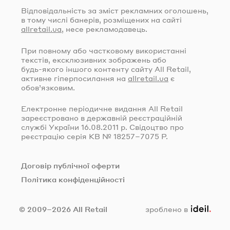
Відповідальність за зміст рекламних оголошень,
в тому числі банерів, розміщених на сайті
allretail.ua
, несе рекламодавець.
При повному або частковому використанні
текстів, ексклюзивних зображень або
будь-якого
іншого контенту сайту All Retail,
активне гіперпосилання на
allretail.ua
є
обов’язковим.
Електронне періодичне видання All Retail
зареєстровано в державній реєстраційній
службі України
16.08.2011
р. Свідоцтво про
реєстрацію серія КВ № 18257–7075 Р.
Договір публічної оферти
Політика конфіденційності
ideil.
© 2009–2026 All Retail
зроблено в