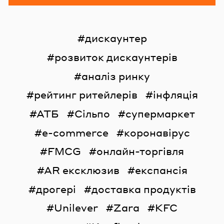
дискаунтер
розвиток дискаунтерів
аналіз ринку
рейтинг ритейлерів
інфляція
АТБ
Сільпо
супермаркет
e-commerce
коронавірус
FMCG
онлайн-торгівля
AR ексклюзив
експансія
дрогері
доставка продуктів
Unilever
Zara
KFC