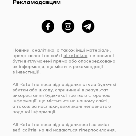
Рекламодавцям
Фейсбук
Instagram
Telegram
Новини, аналітика, а також інші матеріали,
представлені на сайті
allretail.ua
, не повинні
бути витлумачені прямо або опосередковано,
як інформація, що містить рекомендації
з інвестицій.
All Retail не несе відповідальність за
будь-які
збитки або шкоду, спричинені в результаті
використання
будь-якої
третьою стороною
інформації, що міститься на нашому сайті,
а також за наслідки, викликані неповнотою
поданої інформації.
All Retail не несе відповідальності за зміст
веб-сайтів
, на які надаються гіперпосилання.