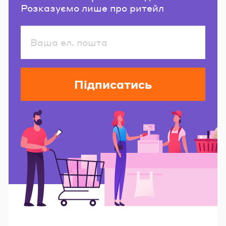
Розказуємо лише про ритейл
Підписатись
Читайте також