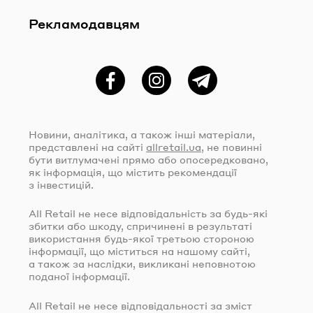
Рекламодавцям
Фейсбук
Instagram
Telegram
Новини, аналітика, а також інші матеріали,
представлені на сайті
allretail.ua
, не повинні
бути витлумачені прямо або опосередковано,
як інформація, що містить рекомендації
з інвестицій.
All Retail не несе відповідальність за
будь-які
збитки або шкоду, спричинені в результаті
використання
будь-якої
третьою стороною
інформації, що міститься на нашому сайті,
а також за наслідки, викликані неповнотою
поданої інформації.
All Retail не несе відповідальності за зміст