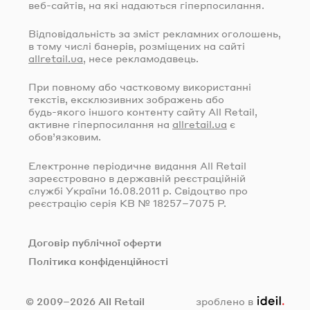
веб-сайтів
, на які надаються гіперпосилання.
Відповідальність за зміст рекламних оголошень,
в тому числі банерів, розміщених на сайті
allretail.ua
, несе рекламодавець.
При повному або частковому використанні
текстів, ексклюзивних зображень або
будь-якого
іншого контенту сайту All Retail,
активне гіперпосилання на
allretail.ua
є
обов’язковим.
Електронне періодичне видання All Retail
зареєстровано в державній реєстраційній
службі України
16.08.2011
р. Свідоцтво про
реєстрацію серія КВ № 18257–7075 Р.
Договір публічної оферти
Політика конфіденційності
ideil.
© 2009–2026 All Retail
зроблено в