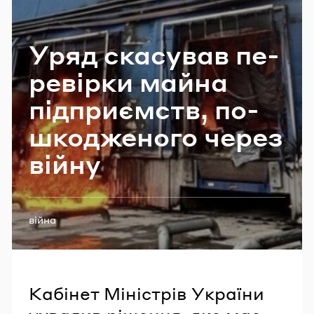
Email
Уряд ска­су­вав пе­
ре­вір­ки майна
Пароль
під­при­ємств, по­
Забули пароль?
шко­дже­но­го через
війну
УВІЙТИ
Теги:
війна
Кабінет Міністрів України