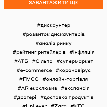
ЗАВАНТАЖИТИ ЩЕ
дискаунтер
розвиток дискаунтерів
аналіз ринку
рейтинг ритейлерів
інфляція
АТБ
Сільпо
супермаркет
e-commerce
коронавірус
FMCG
онлайн-торгівля
AR ексклюзив
експансія
дрогері
доставка продуктів
Unilever
Zara
KFC