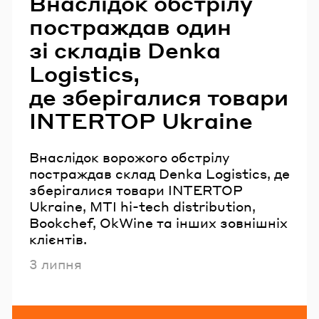
Внаслідок обстрілу
постраждав один
зі складів Denka
Logistics,
де зберігалися товари
INTERTOP Ukraine
Внаслідок ворожого обстрілу
постраждав склад Denka Logistics, де
зберігалися товари INTERTOP
Ukraine, MTI hi-tech distribution,
Bookchef, OkWine та інших зовнішніх
клієнтів.
Опубліковано
3 липня