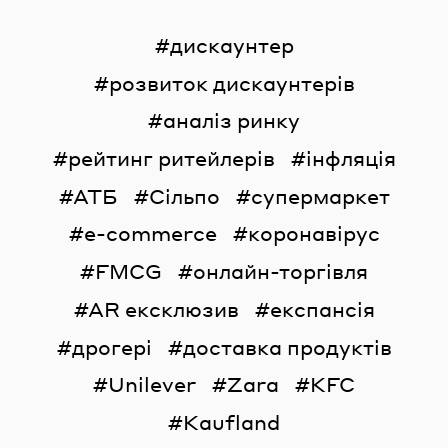
дискаунтер
розвиток дискаунтерів
аналіз ринку
рейтинг ритейлерів
інфляція
АТБ
Сільпо
супермаркет
e-commerce
коронавірус
FMCG
онлайн-торгівля
AR ексклюзив
експансія
дрогері
доставка продуктів
Unilever
Zara
KFC
Kaufland