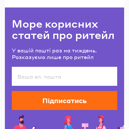
Море корисних
статей про ритейл
У вашій пошті раз на тиждень.
Розказуємо лише про ритейл
Підписатись