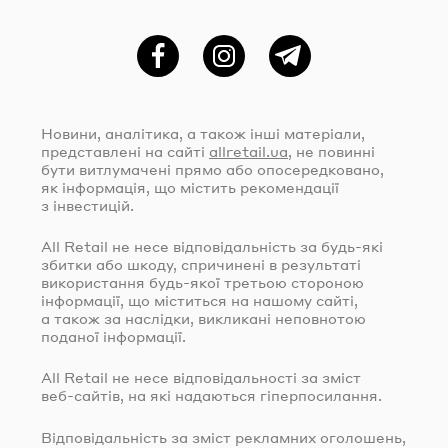
Фейсбук
Instagram
Telegram
Новини, аналітика, а також інші матеріали,
представлені на сайті
allretail.ua
, не повинні
бути витлумачені прямо або опосередковано,
як інформація, що містить рекомендації
з інвестицій.
All Retail не несе відповідальність за
будь-які
збитки або шкоду, спричинені в результаті
використання
будь-якої
третьою стороною
інформації, що міститься на нашому сайті,
а також за наслідки, викликані неповнотою
поданої інформації.
All Retail не несе відповідальності за зміст
веб-сайтів
, на які надаються гіперпосилання.
Відповідальність за зміст рекламних оголошень,