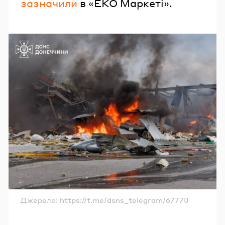
зазначили
в «ЕКО Маркеті».
Джерело: https://t.me/dsns_telegram/67770