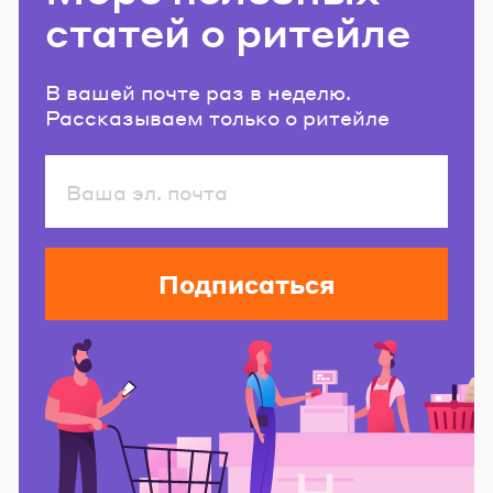
статей о ритейле
В вашей почте раз в неделю.
Рассказываем только о ритейле
Подписаться