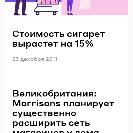
Читайте также
Стоимость сигарет
вырастет на 15%
Опубликовано
23 декабря 2011
Великобритания:
Morrisons планирует
существенно
расширить сеть
магазинов у дома