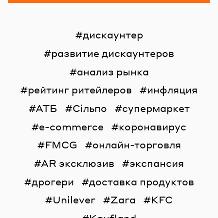
дискаунтер
развитие дискаунтеров
анализ рынка
рейтинг ритейлеров
инфляция
АТБ
Сільпо
супермаркет
e-commerce
коронавирус
FMCG
онлайн-торговля
AR эксклюзив
экспансия
дрогери
доставка продуктов
Unilever
Zara
KFC