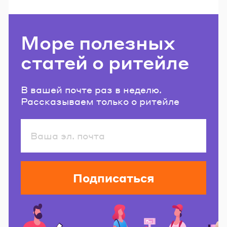
Море полезных
статей о ритейле
В вашей почте раз в неделю.
Рассказываем только о ритейле
Подписаться