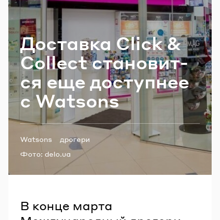
Email
До­став­ка Click &
Пароль
Collect ста­но­вит­
ся еще до­ступ­нее
Забыли пароль?
с Watsons
ВОЙТИ
Теги:
Watsons
дрогери
Фото:
delo.ua
В конце марта