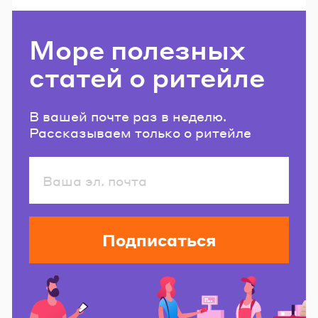
Море полезных
статей о ритейле
В вашей почте раз в неделю.
Рассказываем только о ритейле
Подписаться