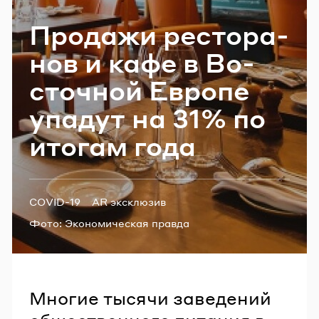
Email
Про­да­жи ре­сто­ра­
нов и кафе в Во­
Пароль
сточ­ной Ев­ро­пе
упа­дут на 31% по
Забыли пароль?
ито­гам года
ВОЙТИ
Теги:
COVID-19
AR эксклюзив
Фото:
Экономическая правда
Многие тысячи заведений