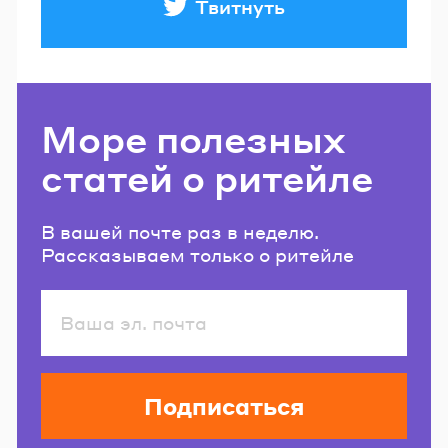
Твитнуть
Море полезных
статей о ритейле
В вашей почте раз в неделю.
Рассказываем только о ритейле
Подписаться