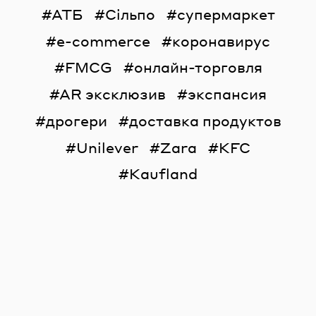
АТБ
Сільпо
супермаркет
e-commerce
коронавирус
FMCG
онлайн-торговля
AR эксклюзив
экспансия
дрогери
доставка продуктов
Unilever
Zara
KFC
Kaufland