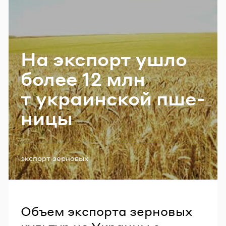
Email
На экс­порт ушло
Пароль
более 12 млн
Забыли пароль?
т укра­ин­ской пше­
ни­цы
ВОЙТИ
Теги:
экспорт зерновых
Объем экспорта зерновых