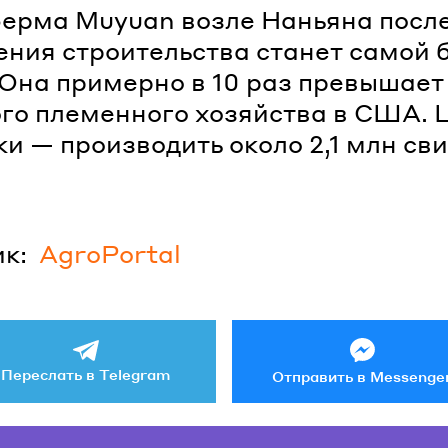
ерма Muyuan возле Наньяна посл
ния строительства станет самой 
 Она примерно в 10 раз превышает
го племенного хозяйства в США. 
и — производить около 2,1 млн св
к:
AgroPortal
Переслать в Telegram
Отправить в Messenge