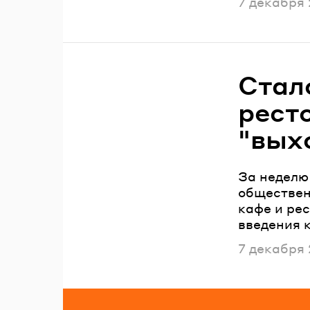
Опубликов
7 декабря
Стало
рест
"вых
За неделю
обществен
кафе и рес
введения 
Опубликов
7 декабря