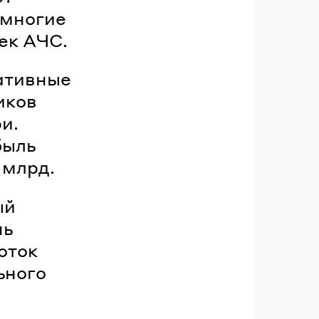
 многие
ек АЧС.
ативные
иков
и.
быль
 млрд.
ый
нь
оток
ьного