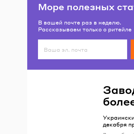
Море полезных ста
В вашей почте раз в неделю.
Рассказываем только о ритейле
Читайте также
Заво
более
Украински
декабря пр