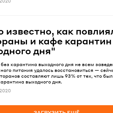
ано
 2020
 известно, как повлия
ораны и кафе карантин
одного дня"
 без карантина выходного дня не всем завед
ного питания удалось восстановиться — сейч
торанов составляют лишь 93% от тех, что был
карантина выходного дня.
ано
 2020
ЗАГРУЗИТЬ ЕЩЁ