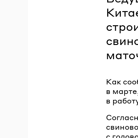
Кита
стро
свин
мато
Как со
в марте
в работ
Соглас
свиново
с голо