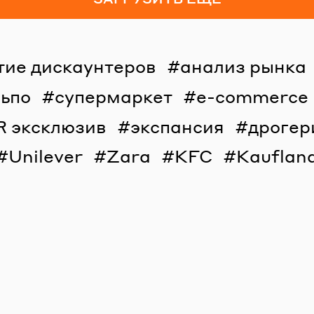
тие дискаунтеров
анализ рынка
льпо
супермаркет
e-commerce
R эксклюзив
экспансия
дрогер
Unilever
Zara
KFC
Kauflan