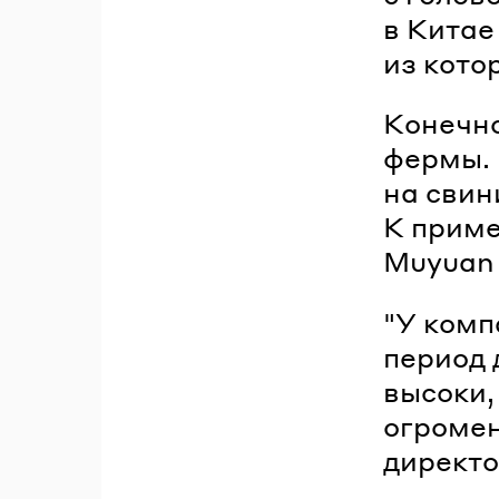
в Китае
из кото
Конечно
фермы. 
на свин
К приме
Muyuan 
"У комп
период 
высоки,
огромен
директо