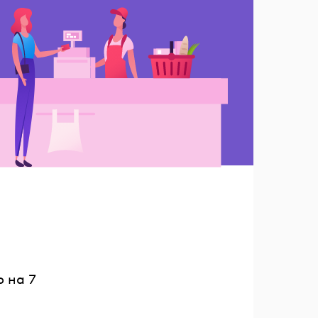
и
 на 7