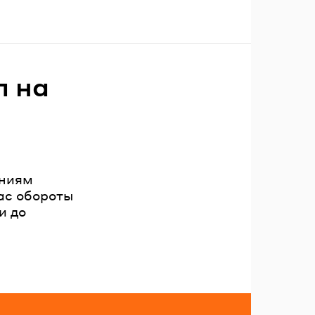
л на
ениям
ас обороты
и до