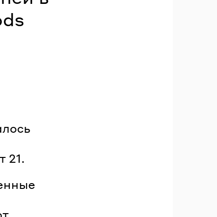
ods
алось
 21.
енные
ют