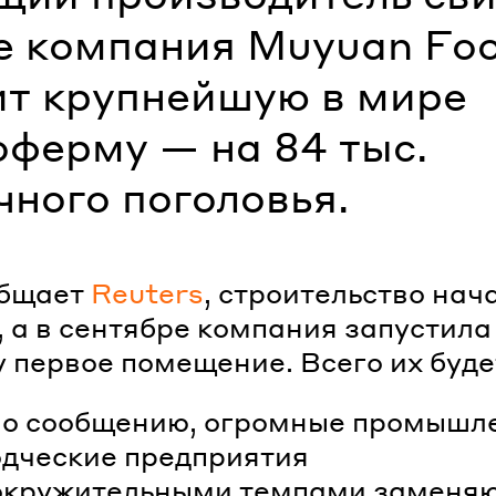
е компания Muyuan Fo
ит крупнейшую в мире
оферму — на 84 тыс.
чного поголовья.
общает
Reuters
, строительство нач
, а в сентябре компания запустила
у первое помещение. Всего их будет
но сообщению, огромные промышл
дческие предприятия
вокружительными темпами заменя