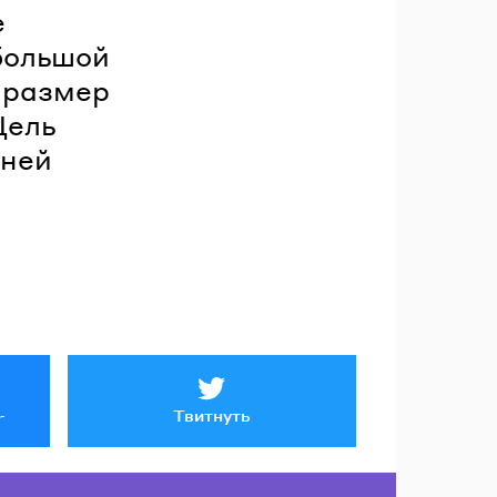
е
большой
 размер
Цель
иней
Твитнуть
r