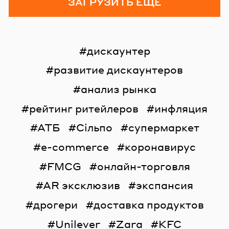
ЗАГРУЗИТЬ ЕЩЁ
дискаунтер
развитие дискаунтеров
анализ рынка
рейтинг ритейлеров
инфляция
АТБ
Сільпо
супермаркет
e-commerce
коронавирус
FMCG
онлайн-торговля
AR эксклюзив
экспансия
дрогери
доставка продуктов
Unilever
Zara
KFC