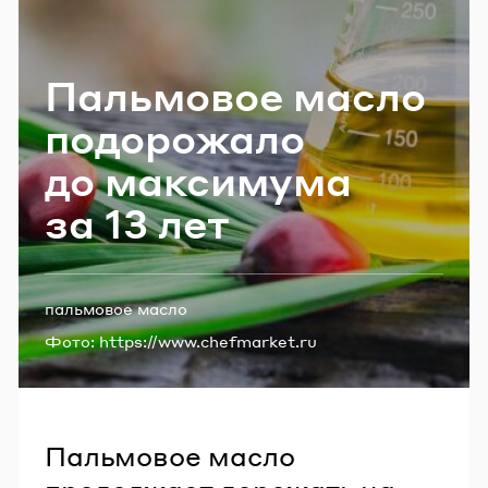
Email
Паль­мо­вое масло
Пароль
по­до­ро­жа­ло
до мак­си­му­ма
Забыли пароль?
за 13 лет
ВОЙТИ
Теги:
пальмовое масло
Фото:
https://www.chefmarket.ru
Пальмовое масло