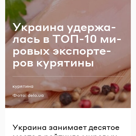
Email
Укра­и­на удер­жа­
Пароль
лась в ТОП-10 ми­
ро­вых экс­пор­те­
Забыли пароль?
ров ку­ря­ти­ны
ВОЙТИ
Теги:
курятина
Фото:
delo.ua
Украина занимает десятое