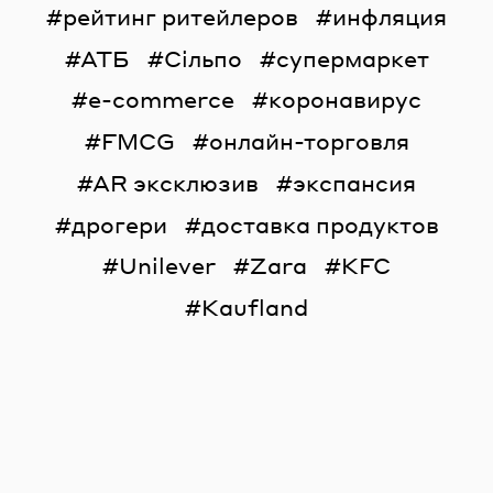
рейтинг ритейлеров
инфляция
АТБ
Сільпо
супермаркет
e-commerce
коронавирус
FMCG
онлайн-торговля
AR эксклюзив
экспансия
дрогери
доставка продуктов
Unilever
Zara
KFC
Kaufland