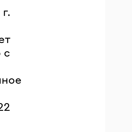
г.
ет
 с
лное
22