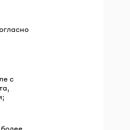
огласно
ле с
та,
и;
 более