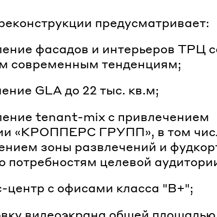
реконструкции предусматривает:
ление фасадов и интерьеров ТРЦ с
м современным тенденциям;
чение GLA до 22 тыс. кв.м;
ление tenant-mix с привлечением
ии «КРОППЕРС ГРУПП», в том чис
нием зоны развлечений и фудкор
о потребностям целевой аудитори
с-центр с офисами класса "В+";
овку видеоэкрана общей площадью