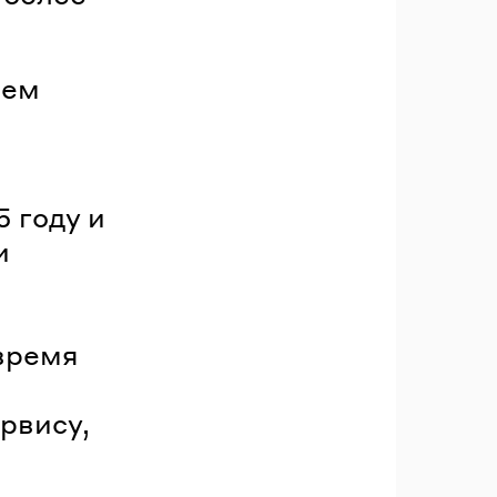
ием
 году и
и
 время
рвису,