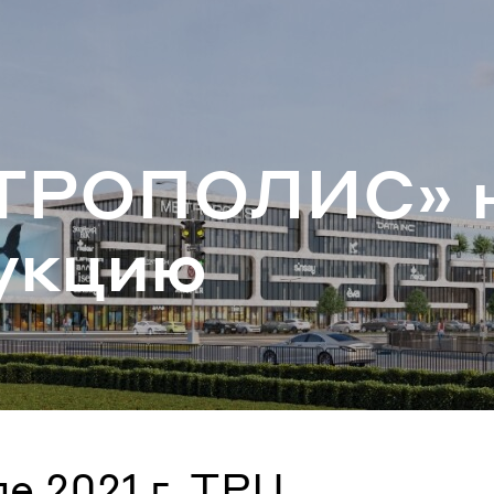
ароль
Забыли паро
РО­ПО­ЛИС» на
ВОЙТИ
ук­цию
е 2021 г. ТРЦ