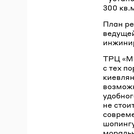
300 кв.
План ре
ведущей
инжини
ТРЦ «М
с тех п
киевлян
возможн
удобног
не стои
совреме
шопингу
моральн