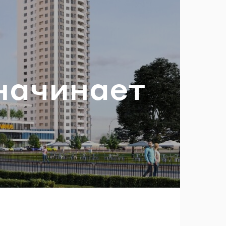
ль?
­чи­на­ет