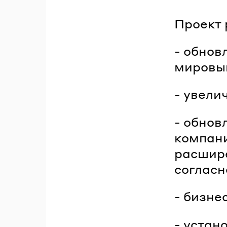
Проект 
- обнов
мировы
- увели
- обнов
компан
расшире
согласн
- бизне
- устан