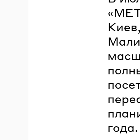
«МЕТ
Киев
Мали
масш
полн
посе
пере
плани
года.