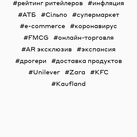
рейтинг ритейлеров
инфляция
АТБ
Сільпо
супермаркет
e-commerce
коронавирус
FMCG
онлайн-торговля
AR эксклюзив
экспансия
дрогери
доставка продуктов
Unilever
Zara
KFC
Kaufland