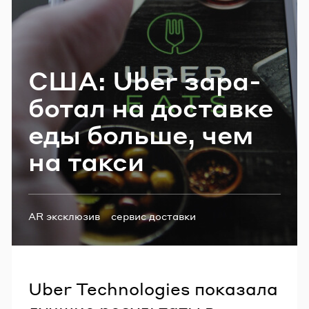
Email
США: Uber за­ра­
Пароль
бо­тал на до­став­ке
Забыли пароль?
еды боль­ше, чем
на такси
ВОЙТИ
Теги:
AR эксклюзив
сервис доставки
Uber Technologies показала